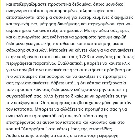
ΑΝΙΧΝΕΥΤΗΣ ΜΕΤΑΛΛΩΝ
και επεξεργαζόμαστε προσωπικά δεδομένα, όπως μοναδικοί
αναγνωριστικοί και προσαρμοσμένες πληροφορίες που
Θεσσαλονίκη
αποστέλλονται από μια συσκευή για εξατομικευμένες διαφημίσεις
και περιεχόμενο, μέτρηση διαφήμισης και περιεχομένου, έρευνα
πλήρως αυτόματος για όλα τα μέταλλα,ανιχνεύει όλα τα
ακροατηρίου και ανάπτυξη υπηρεσιών.
Με την άδειά σας, εμείς
είδη μεταλλικών αντικειμένων! Ρυθμίζεται ώστε να ...
και οι συνεργάτες μας ενδέχεται να χρησιμοποιήσουμε ακριβή
δεδομένα γεωγραφικής τοποθεσίας και ταυτοποίησης μέσω
Τετάρτη, 05 Αύγ 2026
σάρωσης συσκευών. Μπορείτε να κάνετε κλικ για να συναινέσετε
στην επεξεργασία από εμάς και τους 1733 συνεργάτες μας όπως
περιγράφεται παραπάνω. Εναλλακτικά, μπορείτε να κάνετε κλικ
για να αρνηθείτε να συναινέσετε ή να αποκτήσετε πρόσβαση σε
πιο λεπτομερείς πληροφορίες και να αλλάξετε τις προτιμήσεις
σας πριν συναινέσετε.
Λάβετε υπόψη ότι κάποια επεξεργασία
€ 490
των προσωπικών σας δεδομένων ενδέχεται να μην απαιτεί τη
συγκατάθεσή σας, αλλά έχετε το δικαίωμα να αρνηθείτε αυτήν
την επεξεργασία. Οι προτιμήσεις σαςθα ισχύουν μόνο για αυτόν
τον ιστότοπο. Μπορείτε να αλλάξετε τις προτιμήσεις σας ή να
ανακαλέσετε τη συγκατάθεσή σας ανά πάσα στιγμή
επιστρέφοντας σε αυτόν τον ιστότοπο και κάνοντας κλικ στο
κουμπί "Απορρήτου" στο κάτω μέρος της ιστοσελίδας.
Λάβετε επίσης υπόψη ότι αυτός ο ιστότοπος/η εφαρμογή