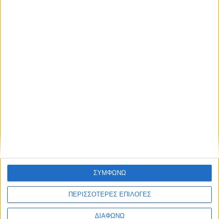
ΡΑΠΤΟΜΗΧΑΝΗ SINGER
Πόλη Ηρακλείου
χειροκίνητη, σε πολύ καλή κατάσταση. Κλασικό και
αξιόπιστο μοντέλο, ιδανικό για συλλέκτες, λάτρεις της ...
Δευτέρα, 03 Αύγ 2026
ΣΥΜΦΩΝΩ
€ 200
ΠΕΡΙΣΣΟΤΕΡΕΣ ΕΠΙΛΟΓΕΣ
ΔΙΑΦΩΝΩ