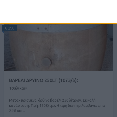
€ 150
ΒΑΡΕΛΙ ΔΡΥΙΝΟ 250LT (1073/5):
Τσαλικάκι
Μεταχειρισμένο, δρύινο βαρέλι 250 λίτρων. Σε καλή
κατάσταση. Τιμή: 150€/τμχ. Η τιμή δεν περιλαμβάνει φπα
24% και ...