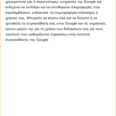
χρησιμοποιεί μία ή περισσότερες υπηρεσίες της Google και
ΕΡΓΑΤΕΣ ΟΧΗΜΑΤΩΝ 12000LBS:
ενδέχεται να συλλέγει και να αποθηκεύει πληροφορίες που
περιλαμβάνουν, ενδεικτικά, τη συμπεριφορά επίσκεψης ή
Θεσσαλονίκη
χρήσης σας. Μπορείτε να κάνετε κλικ για να δώσετε ή να
αρνηθείτε τη συγκατάθεσή σας στην Google και τις σημάνσεις
Εργάτες οχημάτων 12V 5440kg Με ασύρματο
τρίτων μερών της για τη χρήση των δεδομένων σας για τους
τηλεχειριστήριο+κανονικό, Τάση λειτουργίας 12V DC
σκοπούς που καθορίζονται παρακάτω στην ενότητα
(Συνεχές ρεύμα). Ισχύς ...
συγκατάθεσης της Google.
Τετάρτη, 05 Αύγ 2026
€ 30