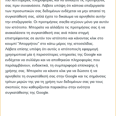
πιο λεπτομερείς πληροφορίες και να αλλάξετε τις προτιμήσεις
σας πριν συναινέσετε.
Λάβετε υπόψη ότι κάποια επεξεργασία
των προσωπικών σας δεδομένων ενδέχεται να μην απαιτεί τη
συγκατάθεσή σας, αλλά έχετε το δικαίωμα να αρνηθείτε αυτήν
την επεξεργασία. Οι προτιμήσεις σαςθα ισχύουν μόνο για αυτόν
τον ιστότοπο. Μπορείτε να αλλάξετε τις προτιμήσεις σας ή να
ανακαλέσετε τη συγκατάθεσή σας ανά πάσα στιγμή
επιστρέφοντας σε αυτόν τον ιστότοπο και κάνοντας κλικ στο
κουμπί "Απορρήτου" στο κάτω μέρος της ιστοσελίδας.
Λάβετε επίσης υπόψη ότι αυτός ο ιστότοπος/η εφαρμογή
χρησιμοποιεί μία ή περισσότερες υπηρεσίες της Google και
ενδέχεται να συλλέγει και να αποθηκεύει πληροφορίες που
ΚΑΤΗΓΟΡΙΕΣ
περιλαμβάνουν, ενδεικτικά, τη συμπεριφορά επίσκεψης ή
χρήσης σας. Μπορείτε να κάνετε κλικ για να δώσετε ή να
ΚΟΣΜΗΜΑΤΑ
αρνηθείτε τη συγκατάθεσή σας στην Google και τις σημάνσεις
τρίτων μερών της για τη χρήση των δεδομένων σας για τους
Αλυσίδες
σκοπούς που καθορίζονται παρακάτω στην ενότητα
συγκατάθεσης της Google.
Βέρες
Βραχιόλια
Δαχτυλίδια