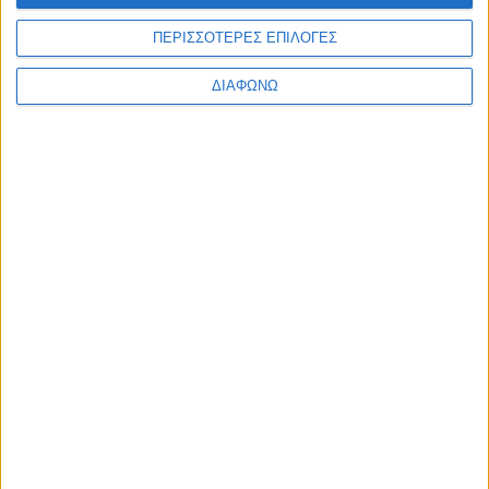
ΙΟΥΝΙΟΣ 22, 2022
ΠΕΡΙΣΣΟΤΕΡΕΣ ΕΠΙΛΟΓΕΣ
Ιδέες διακόσμησης για το φοιτητικό σπίτι!
ΔΙΑΦΩΝΩ
περισσότερα
ΜΑΡΤΙΟΣ 30, 2020