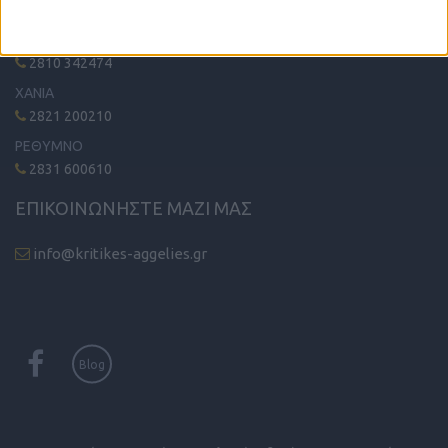
ΗΡΑΚΛΕΙΟ - ΛΑΣΙΘΙ
2810 342474
ΧΑΝΙΑ
2821 200210
ΡΕΘΥΜΝΟ
2831 600610
ΕΠΙΚΟΙΝΩΝΗΣΤΕ ΜΑΖΙ ΜΑΣ
info@kritikes-aggelies.gr
Blog