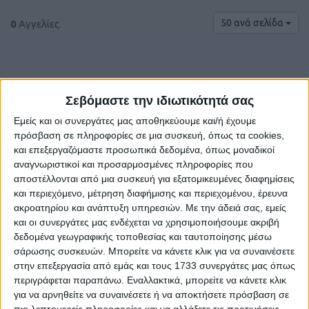
50 ανά σελίδα
0
Αγγελίες.
Σεβόμαστε την ιδιωτικότητά σας
Εμείς και οι συνεργάτες μας αποθηκεύουμε και/ή έχουμε
πρόσβαση σε πληροφορίες σε μια συσκευή, όπως τα cookies,
και επεξεργαζόμαστε προσωπικά δεδομένα, όπως μοναδικοί
αναγνωριστικοί και προσαρμοσμένες πληροφορίες που
αποστέλλονται από μια συσκευή για εξατομικευμένες διαφημίσεις
και περιεχόμενο, μέτρηση διαφήμισης και περιεχομένου, έρευνα
Δε βρέθηκαν αγγελίες σύμφωνα με τα
ακροατηρίου και ανάπτυξη υπηρεσιών.
Με την άδειά σας, εμείς
κριτήρια αναζήτησής σας.
και οι συνεργάτες μας ενδέχεται να χρησιμοποιήσουμε ακριβή
δεδομένα γεωγραφικής τοποθεσίας και ταυτοποίησης μέσω
σάρωσης συσκευών. Μπορείτε να κάνετε κλικ για να συναινέσετε
στην επεξεργασία από εμάς και τους 1733 συνεργάτες μας όπως
περιγράφεται παραπάνω. Εναλλακτικά, μπορείτε να κάνετε κλικ
Δοκιμάστε να καθαρίσετε όλα τα υπάρχοντα φίλτρα
για να αρνηθείτε να συναινέσετε ή να αποκτήσετε πρόσβαση σε
αναζήτησης.