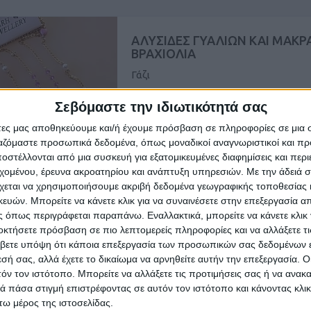
ΑΛΥΣΙΔΕΣ ΓΥΑΛΙΩΝ ΚΑΙ ΜΑΚΡ
ΒΡΑΧΙΟΛΙΑ
Γάζι
Σεβόμαστε την ιδιωτικότητά σας
ηλίου και μυωπίας, χειροποίητες, 10 τεμ
σε χρώμα ασημί & χρυσό, τιμή 20€ όλα μ
άτες μας αποθηκεύουμε και/ή έχουμε πρόσβαση σε πληροφορίες σε μια
Επίσης πωλούνται ...
ργαζόμαστε προσωπικά δεδομένα, όπως μοναδικοί αναγνωριστικοί και 
στέλλονται από μια συσκευή για εξατομικευμένες διαφημίσεις και περ
εχομένου, έρευνα ακροατηρίου και ανάπτυξη υπηρεσιών.
Με την άδειά σα
αρασκευή, 07 Αύγ 2026
χεται να χρησιμοποιήσουμε ακριβή δεδομένα γεωγραφικής τοποθεσίας 
ών. Μπορείτε να κάνετε κλικ για να συναινέσετε στην επεξεργασία απ
 όπως περιγράφεται παραπάνω. Εναλλακτικά, μπορείτε να κάνετε κλικ γ
οκτήσετε πρόσβαση σε πιο λεπτομερείς πληροφορίες και να αλλάξετε τι
βετε υπόψη ότι κάποια επεξεργασία των προσωπικών σας δεδομένων ε
εσή σας, αλλά έχετε το δικαίωμα να αρνηθείτε αυτήν την επεξεργασία. 
τόν τον ιστότοπο. Μπορείτε να αλλάξετε τις προτιμήσεις σας ή να ανακα
 πάσα στιγμή επιστρέφοντας σε αυτόν τον ιστότοπο και κάνοντας κλι
ω μέρος της ιστοσελίδας.