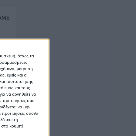
ΑΜΕ
άχια,
αζί.
 συσκευή, όπως τα
προσαρμοσμένες
ΝΕΑ
ιεχόμενο, μέτρηση
ς, εμείς και οι
και ταυτοποίησης
ό εμάς και τους
ια να αρνηθείτε να
ς προτιμήσεις σας
νδέχεται να μην
Οι προτιμήσεις σαςθα
λέσετε τη
κ στο κουμπί