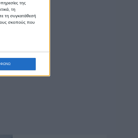
υπηρεσίες της
τικά, τη
ίτε τη συγκατάθεσή
 τους σκοπούς που
ΜΦΩΝΩ