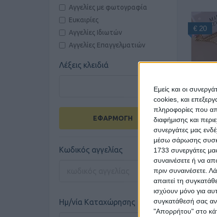
Αγγελίες με φωτογραφία
Ευκαιρίες
€ 20
Αγγελίες Ιδιωτών
Αγγελίες Επαγγελματιών
Λέξεις κλειδιά
Εμείς και οι συνεργ
cookies, και επεξε
πληροφορίες που απο
ΕΦΑΡΜΟΓΗ
διαφήμισης και περι
Π
συνεργάτες μας ενδέ
μέσω σάρωσης συσκευ
Κωδικός αγγελίας
1733 συνεργάτες μας
συναινέσετε ή να απ
πριν συναινέσετε.
Λά
απαιτεί τη συγκατάθ
ισχύουν μόνο για αυ
συγκατάθεσή σας ανά
Ημ/νία Καταχώρησης
"Απορρήτου" στο κάτ