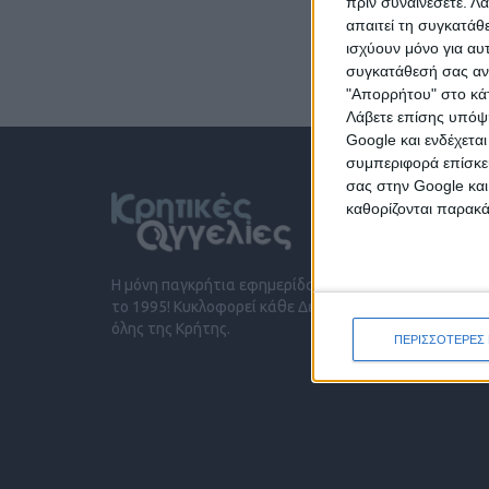
πριν συναινέσετε.
Λά
απαιτεί τη συγκατάθ
ισχύουν μόνο για αυ
συγκατάθεσή σας ανά
"Απορρήτου" στο κάτ
Λάβετε επίσης υπόψη
Google και ενδέχετα
συμπεριφορά επίσκεψ
σας στην Google και
καθορίζονται παρακ
Η μόνη παγκρήτια εφημερίδα δωρεάν αγγελιών, από
το 1995! Κυκλοφορεί κάθε Δευτέρα στα περίπτερα
όλης της Κρήτης.
ΠΕΡΙΣΣΟΤΕΡΕΣ 