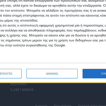
βετε υπόψη ότι κάποια επεξεργασία των προσωπικών σας δεδομένων ε
εσή σας, αλλά έχετε το δικαίωμα να αρνηθείτε αυτήν την επεξεργασία. 
τόν τον ιστότοπο. Μπορείτε να αλλάξετε τις προτιμήσεις σας ή να ανακα
 πάσα στιγμή επιστρέφοντας σε αυτόν τον ιστότοπο και κάνοντας κλι
ω μέρος της ιστοσελίδας.
 ότι αυτός ο ιστότοπος/η εφαρμογή χρησιμοποιεί μία ή περισσότερες 
ι να συλλέγει και να αποθηκεύει πληροφορίες που περιλαμβάνουν, ενδεικ
ης ή χρήσης σας. Μπορείτε να κάνετε κλικ για να δώσετε ή να αρνηθε
 τις σημάνσεις τρίτων μερών της για τη χρήση των δεδομένων σας για
άτω στην ενότητα συγκατάθεσης της Google.
ΤΗΛΕΦΩΝΙΚΟ ΚΕΝΤΡΟ
Ε
ΗΡΑΚΛΕΙΟ - ΛΑΣΙΘΙ
2810 342474
ΧΑΝΙΑ
ΕΠΙΛΟΓΕΣ
ΔΙΑΦΩΝΩ
ΣΥ
2821 200210
ΡΕΘΥΜΝΟ
2831 600610
Η εταιρία
Όροι Xρήσης
Πολιτική Δεδομένων