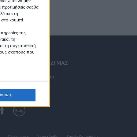
νδέχεται να μην
Οι προτιμήσεις σαςθα
λέσετε τη
κ στο κουμπί
υπηρεσίες της
τικά, τη
ίτε τη συγκατάθεσή
 τους σκοπούς που
ΠΙΚΟΙΝΩΝΗΣΤΕ ΜΑΖΙ ΜΑΣ
info@kritikes-aggelies.gr
ΜΦΩΝΩ
Blog
Επικοινωνία
Υποστήριξη
Συχνές Eρωτήσεις