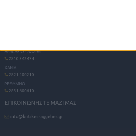
Η μόνη παγκρήτια εφημερίδα δωρεάν αγγελιών, από το 1995!
Κυκλοφορεί κάθε Δευτέρα στα περίπτερα όλης της Κρήτης.
ΤΗΛΕΦΩΝΙΚΟ ΚΕΝΤΡΟ
ΗΡΑΚΛΕΙΟ - ΛΑΣΙΘΙ
2810 342474
ΧΑΝΙΑ
2821 200210
ΡΕΘΥΜΝΟ
2831 600610
ΕΠΙΚΟΙΝΩΝΗΣΤΕ ΜΑΖΙ ΜΑΣ
info@kritikes-aggelies.gr