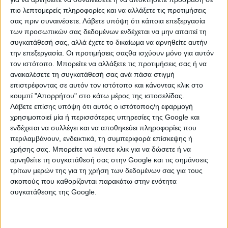
Κωδ. Αγγελίας
ΑΓ45913
πιο λεπτομερείς πληροφορίες και να αλλάξετε τις προτιμήσεις
σας πριν συναινέσετε.
Λάβετε υπόψη ότι κάποια επεξεργασία
Τύπος
Προσφορά
των προσωπικών σας δεδομένων ενδέχεται να μην απαιτεί τη
συγκατάθεσή σας, αλλά έχετε το δικαίωμα να αρνηθείτε αυτήν
Κατηγορία
Άροτρα
την επεξεργασία. Οι προτιμήσεις σαςθα ισχύουν μόνο για αυτόν
Περιοχή
Ηράκλειο
τον ιστότοπο. Μπορείτε να αλλάξετε τις προτιμήσεις σας ή να
ανακαλέσετε τη συγκατάθεσή σας ανά πάσα στιγμή
Τιμή
€ 80
επιστρέφοντας σε αυτόν τον ιστότοπο και κάνοντας κλικ στο
κουμπί "Απορρήτου" στο κάτω μέρος της ιστοσελίδας.
ΠΕΡΙΣΣΟΤΕΡΑ
Λάβετε επίσης υπόψη ότι αυτός ο ιστότοπος/η εφαρμογή
Ανανεώθηκε:
Δευτέρα, 03 Αύγ 2026
χρησιμοποιεί μία ή περισσότερες υπηρεσίες της Google και
ενδέχεται να συλλέγει και να αποθηκεύει πληροφορίες που
Επισκέψεις:
1687
περιλαμβάνουν, ενδεικτικά, τη συμπεριφορά επίσκεψης ή
Επικοινωνήστε με τον αγγελιοδότη
χρήσης σας. Μπορείτε να κάνετε κλικ για να δώσετε ή να
αρνηθείτε τη συγκατάθεσή σας στην Google και τις σημάνσεις
τρίτων μερών της για τη χρήση των δεδομένων σας για τους
Αγγελία από Ιδιώτη
σκοπούς που καθορίζονται παρακάτω στην ενότητα
συγκατάθεσης της Google.
6909628703