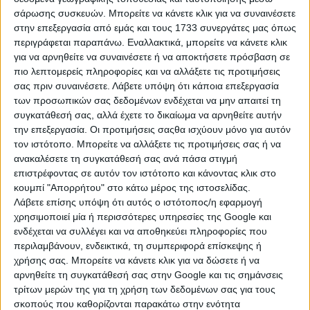
σάρωσης συσκευών. Μπορείτε να κάνετε κλικ για να συναινέσετε
στην επεξεργασία από εμάς και τους 1733 συνεργάτες μας όπως
περιγράφεται παραπάνω. Εναλλακτικά, μπορείτε να κάνετε κλικ
για να αρνηθείτε να συναινέσετε ή να αποκτήσετε πρόσβαση σε
πιο λεπτομερείς πληροφορίες και να αλλάξετε τις προτιμήσεις
σας πριν συναινέσετε.
Λάβετε υπόψη ότι κάποια επεξεργασία
των προσωπικών σας δεδομένων ενδέχεται να μην απαιτεί τη
συγκατάθεσή σας, αλλά έχετε το δικαίωμα να αρνηθείτε αυτήν
την επεξεργασία. Οι προτιμήσεις σαςθα ισχύουν μόνο για αυτόν
τον ιστότοπο. Μπορείτε να αλλάξετε τις προτιμήσεις σας ή να
ανακαλέσετε τη συγκατάθεσή σας ανά πάσα στιγμή
επιστρέφοντας σε αυτόν τον ιστότοπο και κάνοντας κλικ στο
Η μόνη παγκρήτια εφημερίδα δωρεάν αγγελιών, από το 1995!
κουμπί "Απορρήτου" στο κάτω μέρος της ιστοσελίδας.
Κυκλοφορεί κάθε Δευτέρα στα περίπτερα όλης της Κρήτης.
Λάβετε επίσης υπόψη ότι αυτός ο ιστότοπος/η εφαρμογή
χρησιμοποιεί μία ή περισσότερες υπηρεσίες της Google και
ενδέχεται να συλλέγει και να αποθηκεύει πληροφορίες που
περιλαμβάνουν, ενδεικτικά, τη συμπεριφορά επίσκεψης ή
χρήσης σας. Μπορείτε να κάνετε κλικ για να δώσετε ή να
ΤΗΛΕΦΩΝΙΚΟ ΚΕΝΤΡΟ
αρνηθείτε τη συγκατάθεσή σας στην Google και τις σημάνσεις
τρίτων μερών της για τη χρήση των δεδομένων σας για τους
ΗΡΑΚΛΕΙΟ - ΛΑΣΙΘΙ
σκοπούς που καθορίζονται παρακάτω στην ενότητα