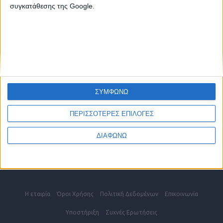
2810 342474
συγκατάθεσης της Google.
ΧΑΝΙΑ
2821 200210
ΡΕΘΥΜΝΟ
2831 600610
ΕΠΙΚΟΙΝΩΝΗΣΤΕ ΜΑΖΙ ΜΑΣ
ΣΥΜΦΩΝΩ
info@kritikes-aggelies.gr
ΠΕΡΙΣΣΟΤΕΡΕΣ ΕΠΙΛΟΓΕΣ
ΔΙΑΦΩΝΩ
Blog
Η εταιρία
Όροι Xρήσης
Πολιτική Δεδομένων
Επικοινωνία
Υποστήριξη
Συχνές Eρωτήσεις