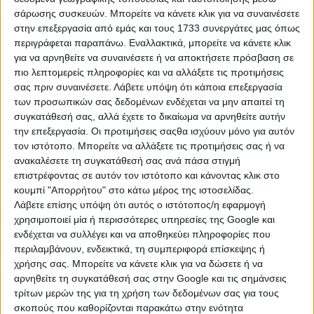
σάρωσης συσκευών. Μπορείτε να κάνετε κλικ για να συναινέσετε
στην επεξεργασία από εμάς και τους 1733 συνεργάτες μας όπως
περιγράφεται παραπάνω. Εναλλακτικά, μπορείτε να κάνετε κλικ
για να αρνηθείτε να συναινέσετε ή να αποκτήσετε πρόσβαση σε
πιο λεπτομερείς πληροφορίες και να αλλάξετε τις προτιμήσεις
σας πριν συναινέσετε.
Λάβετε υπόψη ότι κάποια επεξεργασία
των προσωπικών σας δεδομένων ενδέχεται να μην απαιτεί τη
συγκατάθεσή σας, αλλά έχετε το δικαίωμα να αρνηθείτε αυτήν
την επεξεργασία. Οι προτιμήσεις σαςθα ισχύουν μόνο για αυτόν
τον ιστότοπο. Μπορείτε να αλλάξετε τις προτιμήσεις σας ή να
ανακαλέσετε τη συγκατάθεσή σας ανά πάσα στιγμή
επιστρέφοντας σε αυτόν τον ιστότοπο και κάνοντας κλικ στο
Η μόνη παγκρήτια εφημερίδα δωρεάν αγγελιών, από το 1995!
κουμπί "Απορρήτου" στο κάτω μέρος της ιστοσελίδας.
Κυκλοφορεί κάθε Δευτέρα στα περίπτερα όλης της Κρήτης.
Λάβετε επίσης υπόψη ότι αυτός ο ιστότοπος/η εφαρμογή
χρησιμοποιεί μία ή περισσότερες υπηρεσίες της Google και
ενδέχεται να συλλέγει και να αποθηκεύει πληροφορίες που
περιλαμβάνουν, ενδεικτικά, τη συμπεριφορά επίσκεψης ή
χρήσης σας. Μπορείτε να κάνετε κλικ για να δώσετε ή να
ΤΗΛΕΦΩΝΙΚΟ ΚΕΝΤΡΟ
αρνηθείτε τη συγκατάθεσή σας στην Google και τις σημάνσεις
τρίτων μερών της για τη χρήση των δεδομένων σας για τους
ΗΡΑΚΛΕΙΟ - ΛΑΣΙΘΙ
σκοπούς που καθορίζονται παρακάτω στην ενότητα