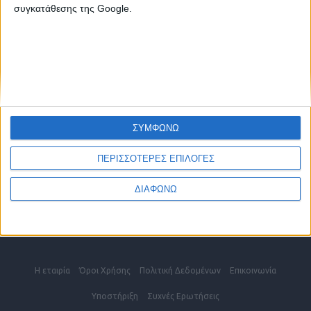
2810 342474
συγκατάθεσης της Google.
ΧΑΝΙΑ
2821 200210
ΡΕΘΥΜΝΟ
2831 600610
ΕΠΙΚΟΙΝΩΝΗΣΤΕ ΜΑΖΙ ΜΑΣ
ΣΥΜΦΩΝΩ
info@kritikes-aggelies.gr
ΠΕΡΙΣΣΟΤΕΡΕΣ ΕΠΙΛΟΓΕΣ
ΔΙΑΦΩΝΩ
Blog
Η εταιρία
Όροι Xρήσης
Πολιτική Δεδομένων
Επικοινωνία
Υποστήριξη
Συχνές Eρωτήσεις