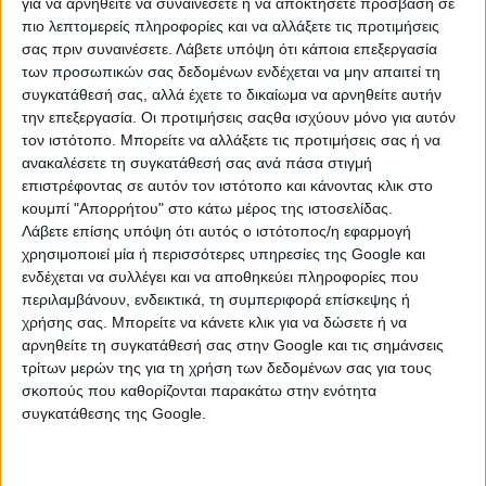
για να αρνηθείτε να συναινέσετε ή να αποκτήσετε πρόσβαση σε
πιο λεπτομερείς πληροφορίες και να αλλάξετε τις προτιμήσεις
Κωδ. Αγγελίας
ΑΓ397525
σας πριν συναινέσετε.
Λάβετε υπόψη ότι κάποια επεξεργασία
των προσωπικών σας δεδομένων ενδέχεται να μην απαιτεί τη
Τύπος
Προσφορά
συγκατάθεσή σας, αλλά έχετε το δικαίωμα να αρνηθείτε αυτήν
την επεξεργασία. Οι προτιμήσεις σαςθα ισχύουν μόνο για αυτόν
Κατηγορία
Είδη Bebe
τον ιστότοπο. Μπορείτε να αλλάξετε τις προτιμήσεις σας ή να
Περιοχή
Ηράκλειο, Πόλη Ηρακλείου
ανακαλέσετε τη συγκατάθεσή σας ανά πάσα στιγμή
επιστρέφοντας σε αυτόν τον ιστότοπο και κάνοντας κλικ στο
Τιμή
€ 100
κουμπί "Απορρήτου" στο κάτω μέρος της ιστοσελίδας.
Λάβετε επίσης υπόψη ότι αυτός ο ιστότοπος/η εφαρμογή
ΠΕΡΙΣΣΟΤΕΡΑ
χρησιμοποιεί μία ή περισσότερες υπηρεσίες της Google και
ενδέχεται να συλλέγει και να αποθηκεύει πληροφορίες που
Ανανεώθηκε:
Σάββατο, 01 Αύγ 2026
περιλαμβάνουν, ενδεικτικά, τη συμπεριφορά επίσκεψης ή
Επισκέψεις:
1069
χρήσης σας. Μπορείτε να κάνετε κλικ για να δώσετε ή να
αρνηθείτε τη συγκατάθεσή σας στην Google και τις σημάνσεις
Επικοινωνήστε με τον αγγελιοδότη
τρίτων μερών της για τη χρήση των δεδομένων σας για τους
σκοπούς που καθορίζονται παρακάτω στην ενότητα
συγκατάθεσης της Google.
Αγγελία από Ιδιώτη