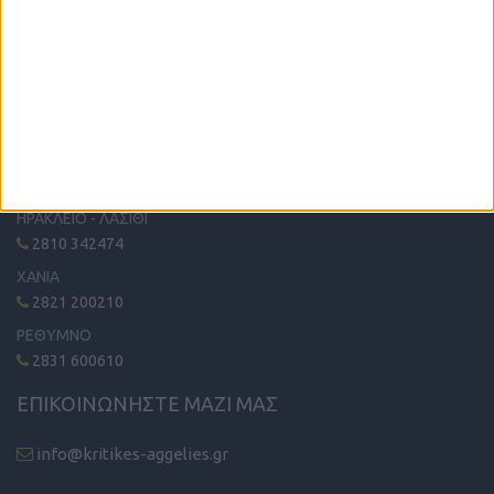
Η μόνη παγκρήτια εφημερίδα δωρεάν αγγελιών, από το 1995!
Κυκλοφορεί κάθε Δευτέρα στα περίπτερα όλης της Κρήτης.
ΤΗΛΕΦΩΝΙΚΟ ΚΕΝΤΡΟ
ΗΡΑΚΛΕΙΟ - ΛΑΣΙΘΙ
2810 342474
ΧΑΝΙΑ
2821 200210
ΡΕΘΥΜΝΟ
2831 600610
ΕΠΙΚΟΙΝΩΝΗΣΤΕ ΜΑΖΙ ΜΑΣ
info@kritikes-aggelies.gr