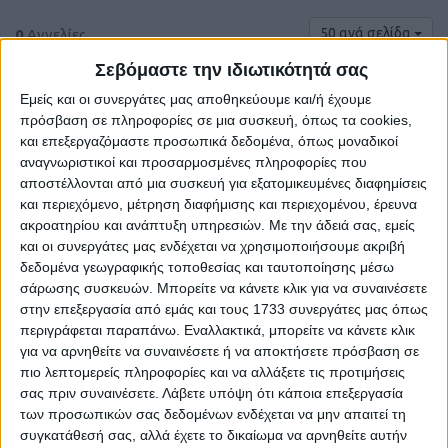
50 ανά σελίδα
0
Αγγελίες.
Σεβόμαστε την ιδιωτικότητά σας
Εμείς και οι συνεργάτες μας αποθηκεύουμε και/ή έχουμε
πρόσβαση σε πληροφορίες σε μια συσκευή, όπως τα cookies,
και επεξεργαζόμαστε προσωπικά δεδομένα, όπως μοναδικοί
αναγνωριστικοί και προσαρμοσμένες πληροφορίες που
αποστέλλονται από μια συσκευή για εξατομικευμένες διαφημίσεις
και περιεχόμενο, μέτρηση διαφήμισης και περιεχομένου, έρευνα
ακροατηρίου και ανάπτυξη υπηρεσιών.
Με την άδειά σας, εμείς
και οι συνεργάτες μας ενδέχεται να χρησιμοποιήσουμε ακριβή
δεδομένα γεωγραφικής τοποθεσίας και ταυτοποίησης μέσω
σάρωσης συσκευών. Μπορείτε να κάνετε κλικ για να συναινέσετε
Δε βρέθηκαν αγγελίες σύμφωνα με τα
στην επεξεργασία από εμάς και τους 1733 συνεργάτες μας όπως
κριτήρια αναζήτησής σας.
περιγράφεται παραπάνω. Εναλλακτικά, μπορείτε να κάνετε κλικ
για να αρνηθείτε να συναινέσετε ή να αποκτήσετε πρόσβαση σε
πιο λεπτομερείς πληροφορίες και να αλλάξετε τις προτιμήσεις
σας πριν συναινέσετε.
Λάβετε υπόψη ότι κάποια επεξεργασία
Δοκιμάστε να καθαρίσετε όλα τα υπάρχοντα φίλτρα
των προσωπικών σας δεδομένων ενδέχεται να μην απαιτεί τη
αναζήτησης.
συγκατάθεσή σας, αλλά έχετε το δικαίωμα να αρνηθείτε αυτήν