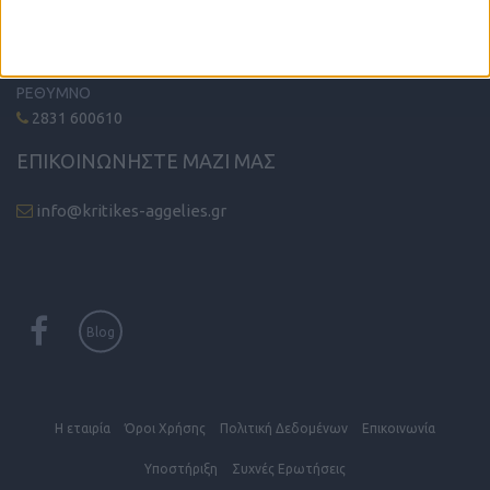
2810 342474
ΧΑΝΙΑ
2821 200210
ΡΕΘΥΜΝΟ
2831 600610
ΕΠΙΚΟΙΝΩΝΗΣΤΕ ΜΑΖΙ ΜΑΣ
info@kritikes-aggelies.gr
Blog
Η εταιρία
Όροι Xρήσης
Πολιτική Δεδομένων
Επικοινωνία
Υποστήριξη
Συχνές Eρωτήσεις