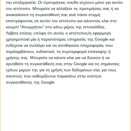
την επεξεργασία. Οι προτιμήσεις σαςθα ισχύουν μόνο για αυτόν
τον ιστότοπο. Μπορείτε να αλλάξετε τις προτιμήσεις σας ή να
ανακαλέσετε τη συγκατάθεσή σας ανά πάσα στιγμή
επιστρέφοντας σε αυτόν τον ιστότοπο και κάνοντας κλικ στο
κουμπί "Απορρήτου" στο κάτω μέρος της ιστοσελίδας.
Λάβετε επίσης υπόψη ότι αυτός ο ιστότοπος/η εφαρμογή
χρησιμοποιεί μία ή περισσότερες υπηρεσίες της Google και
ενδέχεται να συλλέγει και να αποθηκεύει πληροφορίες που
περιλαμβάνουν, ενδεικτικά, τη συμπεριφορά επίσκεψης ή
χρήσης σας. Μπορείτε να κάνετε κλικ για να δώσετε ή να
αρνηθείτε τη συγκατάθεσή σας στην Google και τις σημάνσεις
ΚΑΤΗΓΟΡΙΕΣ
τρίτων μερών της για τη χρήση των δεδομένων σας για τους
σκοπούς που καθορίζονται παρακάτω στην ενότητα
συγκατάθεσης της Google.
ΕΛΕΥΘΕΡΟΣ ΧΡΟΝΟΣ
Αθλητισμός
Βιβλία - Μουσική
Είδη Camping
Παιχνίδια