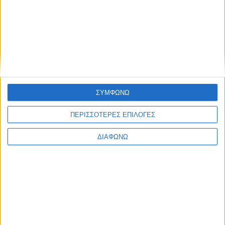
Blog kritikes-aggelies
.gr
ΣΥΜΦΩΝΩ
ΠΕΡΙΣΣΟΤΕΡΕΣ ΕΠΙΛΟΓΕΣ
ΔΙΑΦΩΝΩ
ΜΑΡΤΙΟΣ 30, 2020
Πού θα βρω δωρεάν ebooks στα ελληνικά;
περισσότερα