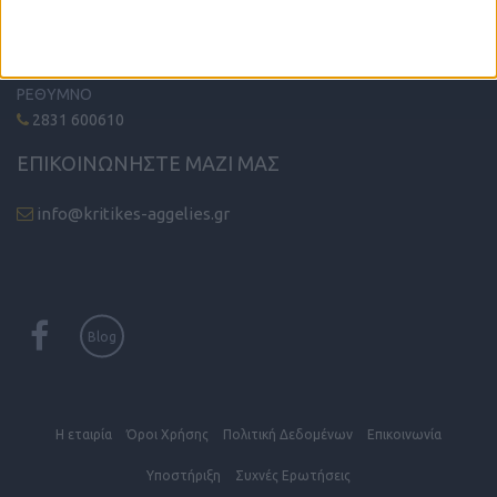
2810 342474
ΧΑΝΙΑ
2821 200210
ΡΕΘΥΜΝΟ
2831 600610
ΕΠΙΚΟΙΝΩΝΗΣΤΕ ΜΑΖΙ ΜΑΣ
info@kritikes-aggelies.gr
Blog
Η εταιρία
Όροι Xρήσης
Πολιτική Δεδομένων
Επικοινωνία
Υποστήριξη
Συχνές Eρωτήσεις