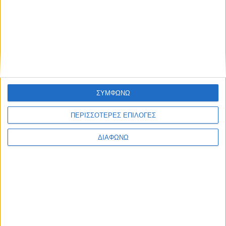
Blog kritikes-aggelies
.gr
ΣΥΜΦΩΝΩ
ΠΕΡΙΣΣΟΤΕΡΕΣ ΕΠΙΛΟΓΕΣ
ΔΙΑΦΩΝΩ
ΜΑΡΤΙΟΣ 30, 2020
Πού θα βρω δωρεάν ebooks στα ελληνικά;
περισσότερα