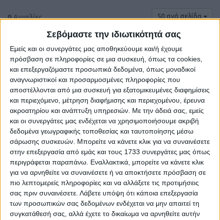
50 ανά σελίδα
0
Αγγελίες.
Σεβόμαστε την ιδιωτικότητά σας
Εμείς και οι συνεργάτες μας αποθηκεύουμε και/ή έχουμε
πρόσβαση σε πληροφορίες σε μια συσκευή, όπως τα cookies,
και επεξεργαζόμαστε προσωπικά δεδομένα, όπως μοναδικοί
αναγνωριστικοί και προσαρμοσμένες πληροφορίες που
αποστέλλονται από μια συσκευή για εξατομικευμένες διαφημίσεις
και περιεχόμενο, μέτρηση διαφήμισης και περιεχομένου, έρευνα
ακροατηρίου και ανάπτυξη υπηρεσιών.
Με την άδειά σας, εμείς
και οι συνεργάτες μας ενδέχεται να χρησιμοποιήσουμε ακριβή
δεδομένα γεωγραφικής τοποθεσίας και ταυτοποίησης μέσω
σάρωσης συσκευών. Μπορείτε να κάνετε κλικ για να συναινέσετε
Δε βρέθηκαν αγγελίες σύμφωνα με τα
στην επεξεργασία από εμάς και τους 1733 συνεργάτες μας όπως
κριτήρια αναζήτησής σας.
περιγράφεται παραπάνω. Εναλλακτικά, μπορείτε να κάνετε κλικ
για να αρνηθείτε να συναινέσετε ή να αποκτήσετε πρόσβαση σε
πιο λεπτομερείς πληροφορίες και να αλλάξετε τις προτιμήσεις
σας πριν συναινέσετε.
Λάβετε υπόψη ότι κάποια επεξεργασία
Δοκιμάστε να καθαρίσετε όλα τα υπάρχοντα φίλτρα
των προσωπικών σας δεδομένων ενδέχεται να μην απαιτεί τη
αναζήτησης.
συγκατάθεσή σας, αλλά έχετε το δικαίωμα να αρνηθείτε αυτήν