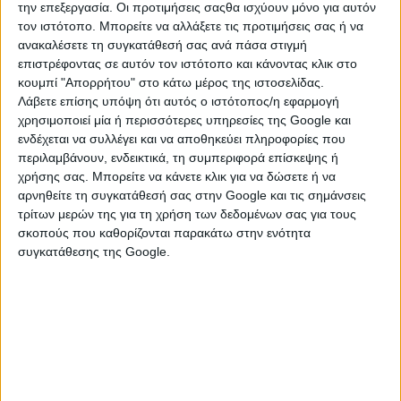
την επεξεργασία. Οι προτιμήσεις σαςθα ισχύουν μόνο για αυτόν
τον ιστότοπο. Μπορείτε να αλλάξετε τις προτιμήσεις σας ή να
ανακαλέσετε τη συγκατάθεσή σας ανά πάσα στιγμή
επιστρέφοντας σε αυτόν τον ιστότοπο και κάνοντας κλικ στο
κουμπί "Απορρήτου" στο κάτω μέρος της ιστοσελίδας.
Λάβετε επίσης υπόψη ότι αυτός ο ιστότοπος/η εφαρμογή
χρησιμοποιεί μία ή περισσότερες υπηρεσίες της Google και
ενδέχεται να συλλέγει και να αποθηκεύει πληροφορίες που
περιλαμβάνουν, ενδεικτικά, τη συμπεριφορά επίσκεψης ή
χρήσης σας. Μπορείτε να κάνετε κλικ για να δώσετε ή να
αρνηθείτε τη συγκατάθεσή σας στην Google και τις σημάνσεις
ΚΑΤΗΓΟΡΙΕΣ
τρίτων μερών της για τη χρήση των δεδομένων σας για τους
σκοπούς που καθορίζονται παρακάτω στην ενότητα
συγκατάθεσης της Google.
ΕΛΕΥΘΕΡΟΣ ΧΡΟΝΟΣ
Αθλητισμός
Βιβλία - Μουσική
Είδη Camping
Παιχνίδια