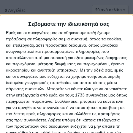
50 ανά σελίδα
0
Αγγελίες.
Σεβόμαστε την ιδιωτικότητά σας
Εμείς και οι συνεργάτες μας αποθηκεύουμε και/ή έχουμε
πρόσβαση σε πληροφορίες σε μια συσκευή, όπως τα cookies,
και επεξεργαζόμαστε προσωπικά δεδομένα, όπως μοναδικοί
αναγνωριστικοί και προσαρμοσμένες πληροφορίες που
αποστέλλονται από μια συσκευή για εξατομικευμένες διαφημίσεις
και περιεχόμενο, μέτρηση διαφήμισης και περιεχομένου, έρευνα
ακροατηρίου και ανάπτυξη υπηρεσιών.
Με την άδειά σας, εμείς
και οι συνεργάτες μας ενδέχεται να χρησιμοποιήσουμε ακριβή
δεδομένα γεωγραφικής τοποθεσίας και ταυτοποίησης μέσω
Δε βρέθηκαν αγγελίες σύμφωνα με τα
σάρωσης συσκευών. Μπορείτε να κάνετε κλικ για να συναινέσετε
κριτήρια αναζήτησής σας.
στην επεξεργασία από εμάς και τους 1733 συνεργάτες μας όπως
περιγράφεται παραπάνω. Εναλλακτικά, μπορείτε να κάνετε κλικ
για να αρνηθείτε να συναινέσετε ή να αποκτήσετε πρόσβαση σε
πιο λεπτομερείς πληροφορίες και να αλλάξετε τις προτιμήσεις
σας πριν συναινέσετε.
Λάβετε υπόψη ότι κάποια επεξεργασία
Δοκιμάστε να καθαρίσετε όλα τα υπάρχοντα φίλτρα
των προσωπικών σας δεδομένων ενδέχεται να μην απαιτεί τη
αναζήτησης.
συγκατάθεσή σας, αλλά έχετε το δικαίωμα να αρνηθείτε αυτήν