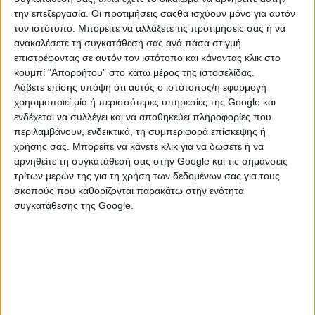
την επεξεργασία. Οι προτιμήσεις σαςθα ισχύουν μόνο για αυτόν
τον ιστότοπο. Μπορείτε να αλλάξετε τις προτιμήσεις σας ή να
ανακαλέσετε τη συγκατάθεσή σας ανά πάσα στιγμή
επιστρέφοντας σε αυτόν τον ιστότοπο και κάνοντας κλικ στο
κουμπί "Απορρήτου" στο κάτω μέρος της ιστοσελίδας.
Λάβετε επίσης υπόψη ότι αυτός ο ιστότοπος/η εφαρμογή
χρησιμοποιεί μία ή περισσότερες υπηρεσίες της Google και
ενδέχεται να συλλέγει και να αποθηκεύει πληροφορίες που
περιλαμβάνουν, ενδεικτικά, τη συμπεριφορά επίσκεψης ή
χρήσης σας. Μπορείτε να κάνετε κλικ για να δώσετε ή να
αρνηθείτε τη συγκατάθεσή σας στην Google και τις σημάνσεις
ΚΑΤΗΓΟΡΙΕΣ
τρίτων μερών της για τη χρήση των δεδομένων σας για τους
σκοπούς που καθορίζονται παρακάτω στην ενότητα
ΦΑΓΗΤΑ & ΠΟΤΑ
συγκατάθεσης της Google.
Βιολογικά Προϊόντα
Βουτήματα & Παξιμάδια
Γαλακτοκομικά & Τυροκομικά Προϊόντα
Γλυκά Κουταλιού & Μαρμελάδες