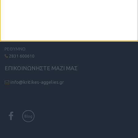
ΤΗΛΕΦΩΝΙΚΟ ΚΕΝΤΡΟ
ΗΡΑΚΛΕΙΟ - ΛΑΣΙΘΙ
2810 342474
ΧΑΝΙΑ
2821 200210
ΡΕΘΥΜΝΟ
2831 600610
ΕΠΙΚΟΙΝΩΝΗΣΤΕ ΜΑΖΙ ΜΑΣ
info@kritikes-aggelies.gr
Blog