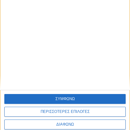
Όσπρια
Blog kritikes-aggelies
.gr
ΣΥΜΦΩΝΩ
ΠΕΡΙΣΣΟΤΕΡΕΣ ΕΠΙΛΟΓΕΣ
ΔΙΑΦΩΝΩ