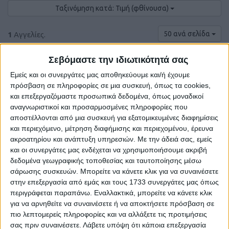
Ταξινόμηση κατά: Τιμή (φθίνουσα)
50 ανά σελίδα
1
Αγγελίες.
Σεβόμαστε την ιδιωτικότητά σας
Εμείς και οι συνεργάτες μας αποθηκεύουμε και/ή έχουμε
πρόσβαση σε πληροφορίες σε μια συσκευή, όπως τα cookies,
και επεξεργαζόμαστε προσωπικά δεδομένα, όπως μοναδικοί
αναγνωριστικοί και προσαρμοσμένες πληροφορίες που
αποστέλλονται από μια συσκευή για εξατομικευμένες διαφημίσεις
και περιεχόμενο, μέτρηση διαφήμισης και περιεχομένου, έρευνα
ακροατηρίου και ανάπτυξη υπηρεσιών.
Με την άδειά σας, εμείς
και οι συνεργάτες μας ενδέχεται να χρησιμοποιήσουμε ακριβή
δεδομένα γεωγραφικής τοποθεσίας και ταυτοποίησης μέσω
σάρωσης συσκευών. Μπορείτε να κάνετε κλικ για να συναινέσετε
στην επεξεργασία από εμάς και τους 1733 συνεργάτες μας όπως
περιγράφεται παραπάνω. Εναλλακτικά, μπορείτε να κάνετε κλικ
για να αρνηθείτε να συναινέσετε ή να αποκτήσετε πρόσβαση σε
πιο λεπτομερείς πληροφορίες και να αλλάξετε τις προτιμήσεις
ΕΛΑΙΟΛΑΔΟ:
σας πριν συναινέσετε.
Λάβετε υπόψη ότι κάποια επεξεργασία