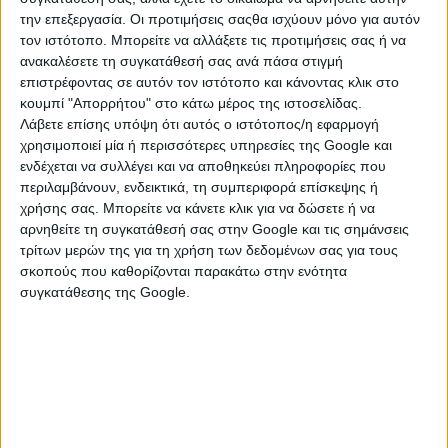
την επεξεργασία. Οι προτιμήσεις σαςθα ισχύουν μόνο για αυτόν
τον ιστότοπο. Μπορείτε να αλλάξετε τις προτιμήσεις σας ή να
ανακαλέσετε τη συγκατάθεσή σας ανά πάσα στιγμή
επιστρέφοντας σε αυτόν τον ιστότοπο και κάνοντας κλικ στο
κουμπί "Απορρήτου" στο κάτω μέρος της ιστοσελίδας.
Λάβετε επίσης υπόψη ότι αυτός ο ιστότοπος/η εφαρμογή
χρησιμοποιεί μία ή περισσότερες υπηρεσίες της Google και
ενδέχεται να συλλέγει και να αποθηκεύει πληροφορίες που
περιλαμβάνουν, ενδεικτικά, τη συμπεριφορά επίσκεψης ή
χρήσης σας. Μπορείτε να κάνετε κλικ για να δώσετε ή να
αρνηθείτε τη συγκατάθεσή σας στην Google και τις σημάνσεις
ΚΑΤΗΓΟΡΙΕΣ
τρίτων μερών της για τη χρήση των δεδομένων σας για τους
σκοπούς που καθορίζονται παρακάτω στην ενότητα
ΦΑΓΗΤΑ & ΠΟΤΑ
συγκατάθεσης της Google.
Βιολογικά Προϊόντα
Βουτήματα & Παξιμάδια
Γαλακτοκομικά & Τυροκομικά Προϊόντα
Γλυκά Κουταλιού & Μαρμελάδες