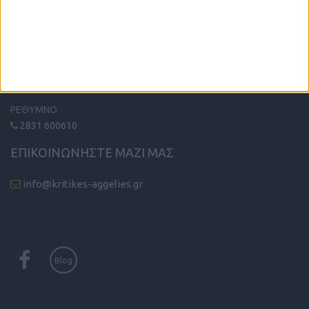
ΤΗΛΕΦΩΝΙΚΟ ΚΕΝΤΡΟ
ΗΡΑΚΛΕΙΟ - ΛΑΣΙΘΙ
2810 342474
ΧΑΝΙΑ
2821 200210
ΡΕΘΥΜΝΟ
2831 600610
ΕΠΙΚΟΙΝΩΝΗΣΤΕ ΜΑΖΙ ΜΑΣ
info@kritikes-aggelies.gr
Blog