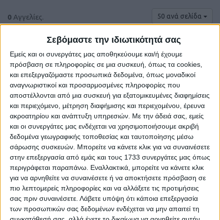
50 ανά σελίδα
0
Αγγελίες.
Σεβόμαστε την ιδιωτικότητά σας
Εμείς και οι συνεργάτες μας αποθηκεύουμε και/ή έχουμε
πρόσβαση σε πληροφορίες σε μια συσκευή, όπως τα cookies,
και επεξεργαζόμαστε προσωπικά δεδομένα, όπως μοναδικοί
αναγνωριστικοί και προσαρμοσμένες πληροφορίες που
αποστέλλονται από μια συσκευή για εξατομικευμένες διαφημίσεις
και περιεχόμενο, μέτρηση διαφήμισης και περιεχομένου, έρευνα
ακροατηρίου και ανάπτυξη υπηρεσιών.
Με την άδειά σας, εμείς
και οι συνεργάτες μας ενδέχεται να χρησιμοποιήσουμε ακριβή
δεδομένα γεωγραφικής τοποθεσίας και ταυτοποίησης μέσω
Δε βρέθηκαν αγγελίες σύμφωνα με τα
σάρωσης συσκευών. Μπορείτε να κάνετε κλικ για να συναινέσετε
κριτήρια αναζήτησής σας.
στην επεξεργασία από εμάς και τους 1733 συνεργάτες μας όπως
περιγράφεται παραπάνω. Εναλλακτικά, μπορείτε να κάνετε κλικ
για να αρνηθείτε να συναινέσετε ή να αποκτήσετε πρόσβαση σε
πιο λεπτομερείς πληροφορίες και να αλλάξετε τις προτιμήσεις
σας πριν συναινέσετε.
Λάβετε υπόψη ότι κάποια επεξεργασία
Δοκιμάστε να καθαρίσετε όλα τα υπάρχοντα φίλτρα
των προσωπικών σας δεδομένων ενδέχεται να μην απαιτεί τη
αναζήτησης.
συγκατάθεσή σας, αλλά έχετε το δικαίωμα να αρνηθείτε αυτήν