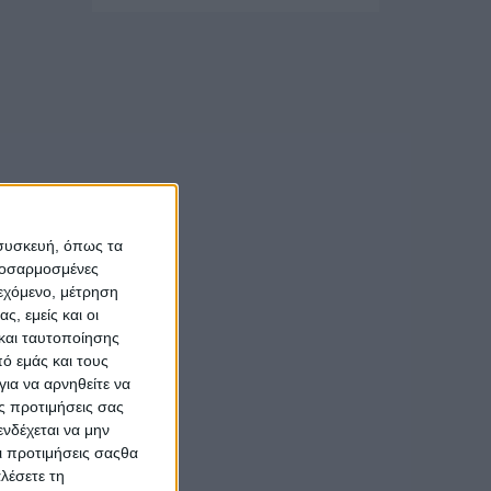
 συσκευή, όπως τα
προσαρμοσμένες
ιεχόμενο, μέτρηση
ς, εμείς και οι
και ταυτοποίησης
ό εμάς και τους
ια να αρνηθείτε να
ς προτιμήσεις σας
νδέχεται να μην
Οι προτιμήσεις σαςθα
λέσετε τη