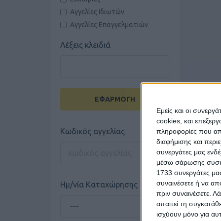
Αγγελίες Ιδιωτών
Αγγελίες Επαγγελματιών
Λέξεις κλειδιά
ΕΦΑΡΜΟΓΗ
Εμείς και οι συνεργ
cookies, και επεξε
Κωδικός αγγελίας
πληροφορίες που απο
διαφήμισης και περι
συνεργάτες μας ενδέ
μέσω σάρωσης συσκευ
1733 συνεργάτες μας
συναινέσετε ή να απ
Ημ/νία Καταχώρησης
πριν συναινέσετε.
Λά
απαιτεί τη συγκατάθ
ισχύουν μόνο για αυ