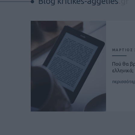
Blog kritikes-aggelies
.gr
ΜΑΡΤΙΟΣ 3
Πού θα β
ελληνικά;
περισσότε