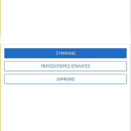
Blog kritikes-aggelies
.gr
ΣΥΜΦΩΝΩ
ΠΕΡΙΣΣΟΤΕΡΕΣ ΕΠΙΛΟΓΕΣ
ΔΙΑΦΩΝΩ
ΜΑΡΤΙΟΣ 30, 2020
Πού θα βρω δωρεάν ebooks στα ελληνικά;
περισσότερα