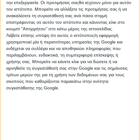
την επεξεργασία. Οι προτιμήσεις σαςθα ισχύουν μόνο για αυτόν
αναζήτησης.
τον ιστότοπο. Μπορείτε να αλλάξετε τις προτιμήσεις σας ή να
ανακαλέσετε τη συγκατάθεσή σας ανά πάσα στιγμή
επιστρέφοντας σε αυτόν τον ιστότοπο και κάνοντας κλικ στο
κουμπί "Απορρήτου" στο κάτω μέρος της ιστοσελίδας.
Λάβετε επίσης υπόψη ότι αυτός ο ιστότοπος/η εφαρμογή
χρησιμοποιεί μία ή περισσότερες υπηρεσίες της Google και
ενδέχεται να συλλέγει και να αποθηκεύει πληροφορίες που
περιλαμβάνουν, ενδεικτικά, τη συμπεριφορά επίσκεψης ή
χρήσης σας. Μπορείτε να κάνετε κλικ για να δώσετε ή να
αρνηθείτε τη συγκατάθεσή σας στην Google και τις σημάνσεις
τρίτων μερών της για τη χρήση των δεδομένων σας για τους
σκοπούς που καθορίζονται παρακάτω στην ενότητα
ΚΑΤΗΓΟΡΙΕΣ
συγκατάθεσης της Google.
GAME HARDWARE
Flight Controls
Gamepads
Gaming Keyboards