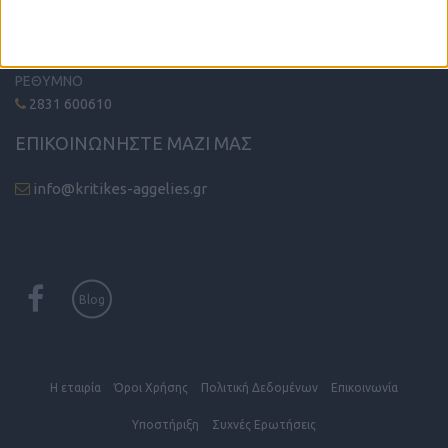
ΧΑΝΙΑ
2821 200210
ΡΕΘΥΜΝΟ
2831 600610
ΕΠΙΚΟΙΝΩΝΗΣΤΕ ΜΑΖΙ ΜΑΣ
info@kritikes-aggelies.gr
Blog
Η εταιρία
Όροι Xρήσης
Πολιτική Δεδομένων
Επικοινωνία
Υποστήριξη
Συχνές Eρωτήσεις