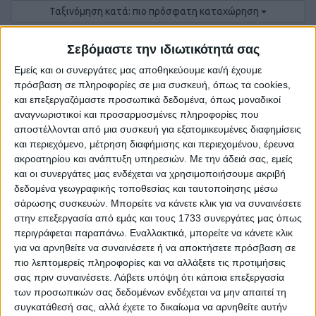
Ταξινόμηση κατά: πιο πρόσφατη καταχώρηση
50 ανά σελίδα
0
Αγγελίες.
Σεβόμαστε την ιδιωτικότητά σας
Εμείς και οι συνεργάτες μας αποθηκεύουμε και/ή έχουμε
πρόσβαση σε πληροφορίες σε μια συσκευή, όπως τα cookies,
και επεξεργαζόμαστε προσωπικά δεδομένα, όπως μοναδικοί
αναγνωριστικοί και προσαρμοσμένες πληροφορίες που
αποστέλλονται από μια συσκευή για εξατομικευμένες διαφημίσεις
και περιεχόμενο, μέτρηση διαφήμισης και περιεχομένου, έρευνα
ακροατηρίου και ανάπτυξη υπηρεσιών.
Με την άδειά σας, εμείς
και οι συνεργάτες μας ενδέχεται να χρησιμοποιήσουμε ακριβή
δεδομένα γεωγραφικής τοποθεσίας και ταυτοποίησης μέσω
σάρωσης συσκευών. Μπορείτε να κάνετε κλικ για να συναινέσετε
στην επεξεργασία από εμάς και τους 1733 συνεργάτες μας όπως
Δε βρέθηκαν αγγελίες σύμφωνα με τα
περιγράφεται παραπάνω. Εναλλακτικά, μπορείτε να κάνετε κλικ
για να αρνηθείτε να συναινέσετε ή να αποκτήσετε πρόσβαση σε
κριτήρια αναζήτησής σας.
πιο λεπτομερείς πληροφορίες και να αλλάξετε τις προτιμήσεις
σας πριν συναινέσετε.
Λάβετε υπόψη ότι κάποια επεξεργασία
των προσωπικών σας δεδομένων ενδέχεται να μην απαιτεί τη
συγκατάθεσή σας, αλλά έχετε το δικαίωμα να αρνηθείτε αυτήν
Δοκιμάστε να καθαρίσετε όλα τα υπάρχοντα φίλτρα