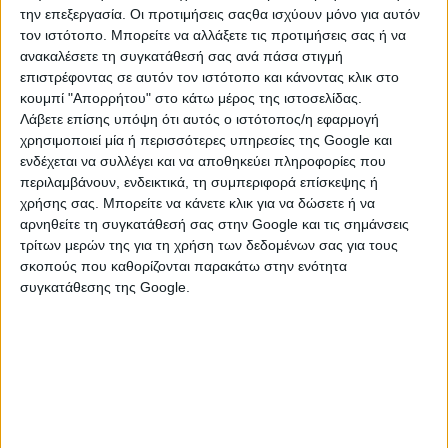
την επεξεργασία. Οι προτιμήσεις σαςθα ισχύουν μόνο για αυτόν
τον ιστότοπο. Μπορείτε να αλλάξετε τις προτιμήσεις σας ή να
ανακαλέσετε τη συγκατάθεσή σας ανά πάσα στιγμή
επιστρέφοντας σε αυτόν τον ιστότοπο και κάνοντας κλικ στο
κουμπί "Απορρήτου" στο κάτω μέρος της ιστοσελίδας.
Λάβετε επίσης υπόψη ότι αυτός ο ιστότοπος/η εφαρμογή
χρησιμοποιεί μία ή περισσότερες υπηρεσίες της Google και
ενδέχεται να συλλέγει και να αποθηκεύει πληροφορίες που
περιλαμβάνουν, ενδεικτικά, τη συμπεριφορά επίσκεψης ή
χρήσης σας. Μπορείτε να κάνετε κλικ για να δώσετε ή να
αρνηθείτε τη συγκατάθεσή σας στην Google και τις σημάνσεις
ΚΑΤΗΓΟΡΙΕΣ
τρίτων μερών της για τη χρήση των δεδομένων σας για τους
σκοπούς που καθορίζονται παρακάτω στην ενότητα
συγκατάθεσης της Google.
ΒΙΟΛΟΓΙΚΑ ΠΡΟΪΟΝΤΑ
Βουτήματα & Παξιμάδια
Γαλακτοκομικά & Τυροκομικά Προϊόντα
Γλυκά Κουταλιού & Μαρμελάδες
Ελαιόλαδο