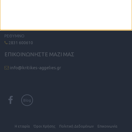
ΗΡΑΚΛΕΙΟ - ΛΑΣΙΘΙ
2810 342474
ΧΑΝΙΑ
2821 200210
ΡΕΘΥΜΝΟ
2831 600610
ΕΠΙΚΟΙΝΩΝΗΣΤΕ ΜΑΖΙ ΜΑΣ
info@kritikes-aggelies.gr
Blog
Η εταιρία
Όροι Xρήσης
Πολιτική Δεδομένων
Επικοινωνία