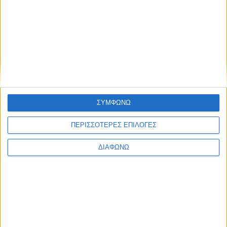
Blog kritikes-aggelies
.gr
ΣΥΜΦΩΝΩ
ΠΕΡΙΣΣΟΤΕΡΕΣ ΕΠΙΛΟΓΕΣ
ΔΙΑΦΩΝΩ
ΜΑΡΤΙΟΣ 30, 2020
Πού θα βρω δωρεάν ebooks στα ελληνικά;