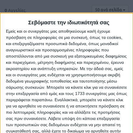
50 ανά σελίδα
0
Αγγελίες.
Σεβόμαστε την ιδιωτικότητά σας
Εμείς και οι συνεργάτες μας αποθηκεύουμε και/ή έχουμε
πρόσβαση σε πληροφορίες σε μια συσκευή, όπως τα cookies,
και επεξεργαζόμαστε προσωπικά δεδομένα, όπως μοναδικοί
αναγνωριστικοί και προσαρμοσμένες πληροφορίες που
αποστέλλονται από μια συσκευή για εξατομικευμένες διαφημίσεις
και περιεχόμενο, μέτρηση διαφήμισης και περιεχομένου, έρευνα
ακροατηρίου και ανάπτυξη υπηρεσιών.
Με την άδειά σας, εμείς
και οι συνεργάτες μας ενδέχεται να χρησιμοποιήσουμε ακριβή
δεδομένα γεωγραφικής τοποθεσίας και ταυτοποίησης μέσω
σάρωσης συσκευών. Μπορείτε να κάνετε κλικ για να συναινέσετε
Δε βρέθηκαν αγγελίες σύμφωνα με τα
στην επεξεργασία από εμάς και τους 1733 συνεργάτες μας όπως
κριτήρια αναζήτησής σας.
περιγράφεται παραπάνω. Εναλλακτικά, μπορείτε να κάνετε κλικ
για να αρνηθείτε να συναινέσετε ή να αποκτήσετε πρόσβαση σε
πιο λεπτομερείς πληροφορίες και να αλλάξετε τις προτιμήσεις
σας πριν συναινέσετε.
Λάβετε υπόψη ότι κάποια επεξεργασία
Δοκιμάστε να καθαρίσετε όλα τα υπάρχοντα φίλτρα
των προσωπικών σας δεδομένων ενδέχεται να μην απαιτεί τη
αναζήτησης.
συγκατάθεσή σας, αλλά έχετε το δικαίωμα να αρνηθείτε αυτήν