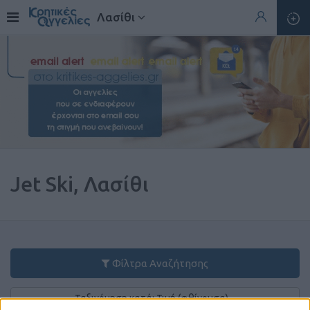
Λασίθι
Jet Ski, Λασίθι
Φίλτρα Αναζήτησης
Ταξινόμηση κατά: Τιμή (φθίνουσα)