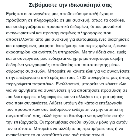
Σεβόμαστε την ιδιωτικότητά σας
50 ανά σελίδα
0
Αγγελίες.
Εμείς και οι συνεργάτες μας αποθηκεύουμε και/ή έχουμε
πρόσβαση σε πληροφορίες σε μια συσκευή, όπως τα cookies,
και επεξεργαζόμαστε προσωπικά δεδομένα, όπως μοναδικοί
αναγνωριστικοί και προσαρμοσμένες πληροφορίες που
αποστέλλονται από μια συσκευή για εξατομικευμένες διαφημίσεις
και περιεχόμενο, μέτρηση διαφήμισης και περιεχομένου, έρευνα
ακροατηρίου και ανάπτυξη υπηρεσιών.
Με την άδειά σας, εμείς
και οι συνεργάτες μας ενδέχεται να χρησιμοποιήσουμε ακριβή
δεδομένα γεωγραφικής τοποθεσίας και ταυτοποίησης μέσω
σάρωσης συσκευών. Μπορείτε να κάνετε κλικ για να συναινέσετε
στην επεξεργασία από εμάς και τους 1733 συνεργάτες μας όπως
περιγράφεται παραπάνω. Εναλλακτικά, μπορείτε να κάνετε κλικ
Δε βρέθηκαν αγγελίες σύμφωνα με τα
για να αρνηθείτε να συναινέσετε ή να αποκτήσετε πρόσβαση σε
πιο λεπτομερείς πληροφορίες και να αλλάξετε τις προτιμήσεις
κριτήρια αναζήτησής σας.
σας πριν συναινέσετε.
Λάβετε υπόψη ότι κάποια επεξεργασία
των προσωπικών σας δεδομένων ενδέχεται να μην απαιτεί τη
συγκατάθεσή σας, αλλά έχετε το δικαίωμα να αρνηθείτε αυτήν
την επεξεργασία. Οι προτιμήσεις σαςθα ισχύουν μόνο για αυτόν
Δοκιμάστε να καθαρίσετε όλα τα υπάρχοντα φίλτρα
τον ιστότοπο. Μπορείτε να αλλάξετε τις προτιμήσεις σας ή να
αναζήτησης.
ανακαλέσετε τη συγκατάθεσή σας ανά πάσα στιγμή