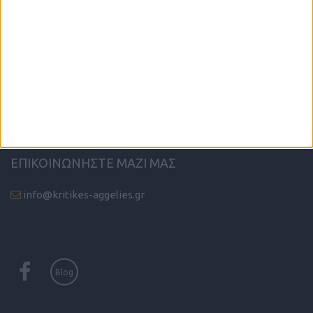
ΤΗΛΕΦΩΝΙΚΟ ΚΕΝΤΡΟ
ΗΡΑΚΛΕΙΟ - ΛΑΣΙΘΙ
2810 342474
ΧΑΝΙΑ
2821 200210
ΡΕΘΥΜΝΟ
2831 600610
ΕΠΙΚΟΙΝΩΝΗΣΤΕ ΜΑΖΙ ΜΑΣ
info@kritikes-aggelies.gr
Blog