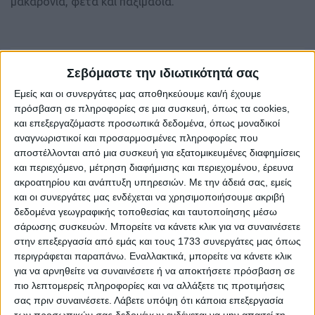
μακαρόνια, φέτα και παξιμάδια.
Κωδ. Αγγελίας
ΑΓ467000
Σεβόμαστε την ιδιωτικότητά σας
Τύπος
Προσφορά
Εμείς και οι συνεργάτες μας αποθηκεύουμε και/ή έχουμε
πρόσβαση σε πληροφορίες σε μια συσκευή, όπως τα cookies,
Κατηγορία
Διάφορα Παραδοσιακά Προϊόντα
και επεξεργαζόμαστε προσωπικά δεδομένα, όπως μοναδικοί
Περιοχή
Ηράκλειο
αναγνωριστικοί και προσαρμοσμένες πληροφορίες που
αποστέλλονται από μια συσκευή για εξατομικευμένες διαφημίσεις
ΠΕΡΙΣΣΟΤΕΡΑ
και περιεχόμενο, μέτρηση διαφήμισης και περιεχομένου, έρευνα
ακροατηρίου και ανάπτυξη υπηρεσιών.
Με την άδειά σας, εμείς
Ανανεώθηκε:
σήμερα
και οι συνεργάτες μας ενδέχεται να χρησιμοποιήσουμε ακριβή
δεδομένα γεωγραφικής τοποθεσίας και ταυτοποίησης μέσω
σάρωσης συσκευών. Μπορείτε να κάνετε κλικ για να συναινέσετε
Επικοινωνήστε με τον αγγελιοδότη
στην επεξεργασία από εμάς και τους 1733 συνεργάτες μας όπως
περιγράφεται παραπάνω. Εναλλακτικά, μπορείτε να κάνετε κλικ
για να αρνηθείτε να συναινέσετε ή να αποκτήσετε πρόσβαση σε
Αγγελία από Ιδιώτη
πιο λεπτομερείς πληροφορίες και να αλλάξετε τις προτιμήσεις
σας πριν συναινέσετε.
Λάβετε υπόψη ότι κάποια επεξεργασία