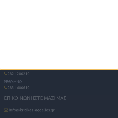
Η μόνη παγκρήτια εφημερίδα δωρεάν αγγελιών, από το 1995!
Κυκλοφορεί κάθε Δευτέρα στα περίπτερα όλης της Κρήτης.
ΤΗΛΕΦΩΝΙΚΟ ΚΕΝΤΡΟ
ΗΡΑΚΛΕΙΟ - ΛΑΣΙΘΙ
2810 342474
ΧΑΝΙΑ
2821 200210
ΡΕΘΥΜΝΟ
2831 600610
ΕΠΙΚΟΙΝΩΝΗΣΤΕ ΜΑΖΙ ΜΑΣ
info@kritikes-aggelies.gr