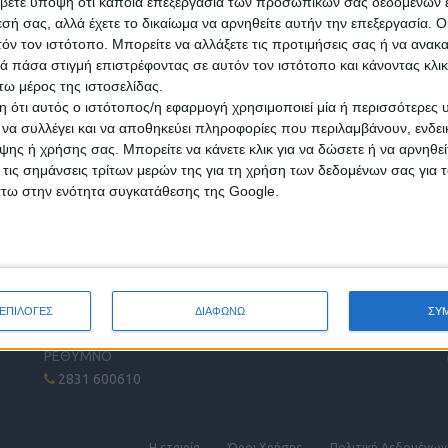
βετε υπόψη ότι κάποια επεξεργασία των προσωπικών σας δεδομένων ε
εσή σας, αλλά έχετε το δικαίωμα να αρνηθείτε αυτήν την επεξεργασία. 
τόν τον ιστότοπο. Μπορείτε να αλλάξετε τις προτιμήσεις σας ή να ανακα
 πάσα στιγμή επιστρέφοντας σε αυτόν τον ιστότοπο και κάνοντας κλι
ω μέρος της ιστοσελίδας.
 ότι αυτός ο ιστότοπος/η εφαρμογή χρησιμοποιεί μία ή περισσότερες 
ι να συλλέγει και να αποθηκεύει πληροφορίες που περιλαμβάνουν, ενδεικ
ης ή χρήσης σας. Μπορείτε να κάνετε κλικ για να δώσετε ή να αρνηθε
 τις σημάνσεις τρίτων μερών της για τη χρήση των δεδομένων σας για
άτω στην ενότητα συγκατάθεσης της Google.
ΤΗΛΕΦΩΝΙΚΟ ΚΕΝΤΡΟ
Ε
ΗΡΑΚΛΕΙΟ - ΛΑΣΙΘΙ
2810 342474
ΧΑΝΙΑ
ΕΠΙΛΟΓΕΣ
ΔΙΑΦΩΝΩ
ΣΥ
2821 200210
ΡΕΘΥΜΝΟ
2831 600610
Η εταιρία
Όροι Xρήσης
Πολιτική Δεδομένων