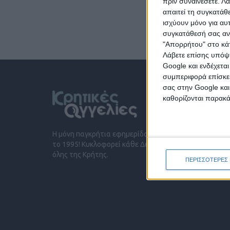
πριν συναινέσετε.
Λά
απαιτεί τη συγκατάθ
ισχύουν μόνο για αυ
συγκατάθεσή σας ανά
"Απορρήτου" στο κάτ
Λάβετε επίσης υπόψη
Google και ενδέχετα
συμπεριφορά επίσκεψ
σας στην Google και
καθορίζονται παρακ
Η μόνη παγκρήτια εφημερίδα δωρεάν αγγελιών, από
το 1995! Κυκλοφορεί κάθε Δευτέρα στα περίπτερα
όλης της Κρήτης.
ΠΕΡΙΣΣΟΤΕΡΕΣ 