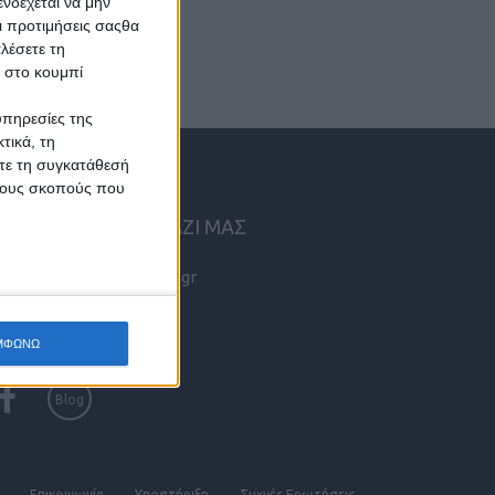
νδέχεται να μην
Οι προτιμήσεις σαςθα
λέσετε τη
κ στο κουμπί
υπηρεσίες της
τικά, τη
ίτε τη συγκατάθεσή
 τους σκοπούς που
ΠΙΚΟΙΝΩΝΗΣΤΕ ΜΑΖΙ ΜΑΣ
info@kritikes-aggelies.gr
ΜΦΩΝΩ
Blog
Επικοινωνία
Υποστήριξη
Συχνές Eρωτήσεις