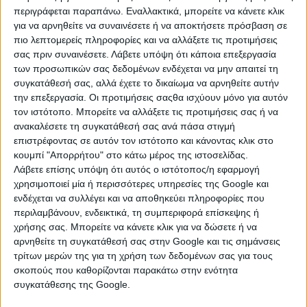
περιγράφεται παραπάνω. Εναλλακτικά, μπορείτε να κάνετε κλικ
για να αρνηθείτε να συναινέσετε ή να αποκτήσετε πρόσβαση σε
πιο λεπτομερείς πληροφορίες και να αλλάξετε τις προτιμήσεις
σας πριν συναινέσετε.
Λάβετε υπόψη ότι κάποια επεξεργασία
ΑΝΤΙΚΕΣ ΑΠΟ ΓΥΑΛΙ:
των προσωπικών σας δεδομένων ενδέχεται να μην απαιτεί τη
συγκατάθεσή σας, αλλά έχετε το δικαίωμα να αρνηθείτε αυτήν
Δύο γυάλινα δοχεία με βρυσάκι που λειτουργεί χωρίς
την επεξεργασία. Οι προτιμήσεις σαςθα ισχύουν μόνο για αυτόν
απώλεια. 50 ετών συν. Στις φωτογραφίες φαίνεται η
τον ιστότοπο. Μπορείτε να αλλάξετε τις προτιμήσεις σας ή να
άριστη κατάσταση τους.
ανακαλέσετε τη συγκατάθεσή σας ανά πάσα στιγμή
επιστρέφοντας σε αυτόν τον ιστότοπο και κάνοντας κλικ στο
κουμπί "Απορρήτου" στο κάτω μέρος της ιστοσελίδας.
Λάβετε επίσης υπόψη ότι αυτός ο ιστότοπος/η εφαρμογή
Κωδ. Αγγελίας
ΑΓ411923
χρησιμοποιεί μία ή περισσότερες υπηρεσίες της Google και
ενδέχεται να συλλέγει και να αποθηκεύει πληροφορίες που
Τύπος
Προσφορά
περιλαμβάνουν, ενδεικτικά, τη συμπεριφορά επίσκεψης ή
χρήσης σας. Μπορείτε να κάνετε κλικ για να δώσετε ή να
Κατηγορία
Αντίκες από Γυαλί
αρνηθείτε τη συγκατάθεσή σας στην Google και τις σημάνσεις
Περιοχή
Ηράκλειο
τρίτων μερών της για τη χρήση των δεδομένων σας για τους
σκοπούς που καθορίζονται παρακάτω στην ενότητα
Τιμή
€ 40
συγκατάθεσης της Google.
ΠΕΡΙΣΣΟΤΕΡΑ