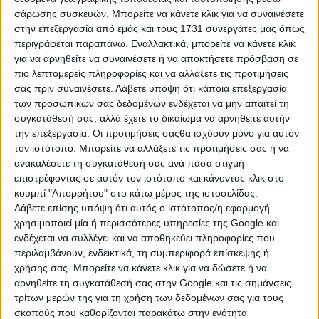
σάρωσης συσκευών. Μπορείτε να κάνετε κλικ για να συναινέσετε
στην επεξεργασία από εμάς και τους 1731 συνεργάτες μας όπως
περιγράφεται παραπάνω. Εναλλακτικά, μπορείτε να κάνετε κλικ
για να αρνηθείτε να συναινέσετε ή να αποκτήσετε πρόσβαση σε
πιο λεπτομερείς πληροφορίες και να αλλάξετε τις προτιμήσεις
σας πριν συναινέσετε.
Λάβετε υπόψη ότι κάποια επεξεργασία
των προσωπικών σας δεδομένων ενδέχεται να μην απαιτεί τη
συγκατάθεσή σας, αλλά έχετε το δικαίωμα να αρνηθείτε αυτήν
την επεξεργασία. Οι προτιμήσεις σαςθα ισχύουν μόνο για αυτόν
τον ιστότοπο. Μπορείτε να αλλάξετε τις προτιμήσεις σας ή να
ανακαλέσετε τη συγκατάθεσή σας ανά πάσα στιγμή
επιστρέφοντας σε αυτόν τον ιστότοπο και κάνοντας κλικ στο
Η μόνη παγκρήτια εφημερίδα δωρεάν αγγελιών, από το 1995!
κουμπί "Απορρήτου" στο κάτω μέρος της ιστοσελίδας.
Κυκλοφορεί κάθε Δευτέρα στα περίπτερα όλης της Κρήτης.
Λάβετε επίσης υπόψη ότι αυτός ο ιστότοπος/η εφαρμογή
χρησιμοποιεί μία ή περισσότερες υπηρεσίες της Google και
ενδέχεται να συλλέγει και να αποθηκεύει πληροφορίες που
περιλαμβάνουν, ενδεικτικά, τη συμπεριφορά επίσκεψης ή
χρήσης σας. Μπορείτε να κάνετε κλικ για να δώσετε ή να
ΤΗΛΕΦΩΝΙΚΟ ΚΕΝΤΡΟ
αρνηθείτε τη συγκατάθεσή σας στην Google και τις σημάνσεις
τρίτων μερών της για τη χρήση των δεδομένων σας για τους
ΗΡΑΚΛΕΙΟ - ΛΑΣΙΘΙ
σκοπούς που καθορίζονται παρακάτω στην ενότητα