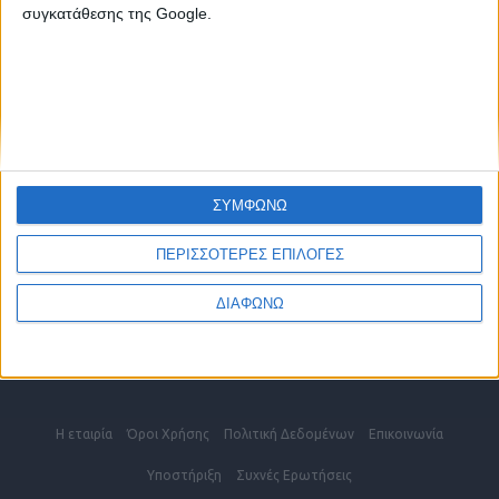
2810 342474
συγκατάθεσης της Google.
ΧΑΝΙΑ
2821 200210
ΡΕΘΥΜΝΟ
2831 600610
ΕΠΙΚΟΙΝΩΝΗΣΤΕ ΜΑΖΙ ΜΑΣ
ΣΥΜΦΩΝΩ
info@kritikes-aggelies.gr
ΠΕΡΙΣΣΟΤΕΡΕΣ ΕΠΙΛΟΓΕΣ
ΔΙΑΦΩΝΩ
Blog
Η εταιρία
Όροι Xρήσης
Πολιτική Δεδομένων
Επικοινωνία
Υποστήριξη
Συχνές Eρωτήσεις