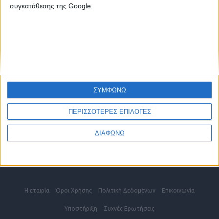
2810 342474
συγκατάθεσης της Google.
ΧΑΝΙΑ
2821 200210
ΡΕΘΥΜΝΟ
2831 600610
ΕΠΙΚΟΙΝΩΝΗΣΤΕ ΜΑΖΙ ΜΑΣ
ΣΥΜΦΩΝΩ
info@kritikes-aggelies.gr
ΠΕΡΙΣΣΟΤΕΡΕΣ ΕΠΙΛΟΓΕΣ
ΔΙΑΦΩΝΩ
Blog
Η εταιρία
Όροι Xρήσης
Πολιτική Δεδομένων
Επικοινωνία
Υποστήριξη
Συχνές Eρωτήσεις