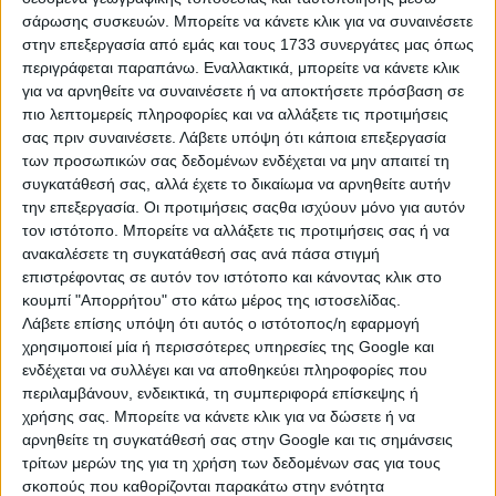
σάρωσης συσκευών. Μπορείτε να κάνετε κλικ για να συναινέσετε
στην επεξεργασία από εμάς και τους 1733 συνεργάτες μας όπως
περιγράφεται παραπάνω. Εναλλακτικά, μπορείτε να κάνετε κλικ
για να αρνηθείτε να συναινέσετε ή να αποκτήσετε πρόσβαση σε
πιο λεπτομερείς πληροφορίες και να αλλάξετε τις προτιμήσεις
σας πριν συναινέσετε.
Λάβετε υπόψη ότι κάποια επεξεργασία
των προσωπικών σας δεδομένων ενδέχεται να μην απαιτεί τη
συγκατάθεσή σας, αλλά έχετε το δικαίωμα να αρνηθείτε αυτήν
την επεξεργασία. Οι προτιμήσεις σαςθα ισχύουν μόνο για αυτόν
τον ιστότοπο. Μπορείτε να αλλάξετε τις προτιμήσεις σας ή να
ανακαλέσετε τη συγκατάθεσή σας ανά πάσα στιγμή
επιστρέφοντας σε αυτόν τον ιστότοπο και κάνοντας κλικ στο
Η μόνη παγκρήτια εφημερίδα δωρεάν αγγελιών, από το 1995!
κουμπί "Απορρήτου" στο κάτω μέρος της ιστοσελίδας.
Κυκλοφορεί κάθε Δευτέρα στα περίπτερα όλης της Κρήτης.
Λάβετε επίσης υπόψη ότι αυτός ο ιστότοπος/η εφαρμογή
χρησιμοποιεί μία ή περισσότερες υπηρεσίες της Google και
ενδέχεται να συλλέγει και να αποθηκεύει πληροφορίες που
περιλαμβάνουν, ενδεικτικά, τη συμπεριφορά επίσκεψης ή
χρήσης σας. Μπορείτε να κάνετε κλικ για να δώσετε ή να
ΤΗΛΕΦΩΝΙΚΟ ΚΕΝΤΡΟ
αρνηθείτε τη συγκατάθεσή σας στην Google και τις σημάνσεις
τρίτων μερών της για τη χρήση των δεδομένων σας για τους
ΗΡΑΚΛΕΙΟ - ΛΑΣΙΘΙ
σκοπούς που καθορίζονται παρακάτω στην ενότητα