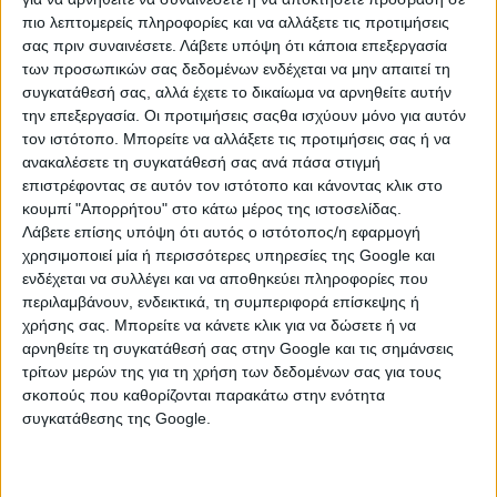
Κωδ. Αγγελίας
ΑΓ236571
πιο λεπτομερείς πληροφορίες και να αλλάξετε τις προτιμήσεις
σας πριν συναινέσετε.
Λάβετε υπόψη ότι κάποια επεξεργασία
Τύπος
Προσφορά
των προσωπικών σας δεδομένων ενδέχεται να μην απαιτεί τη
συγκατάθεσή σας, αλλά έχετε το δικαίωμα να αρνηθείτε αυτήν
Κατηγορία
Είδη Bebe
την επεξεργασία. Οι προτιμήσεις σαςθα ισχύουν μόνο για αυτόν
Περιοχή
Ηράκλειο, Πόλη Ηρακλείου, Αλικαρνασσός
τον ιστότοπο. Μπορείτε να αλλάξετε τις προτιμήσεις σας ή να
ανακαλέσετε τη συγκατάθεσή σας ανά πάσα στιγμή
Τιμή
€ 50
επιστρέφοντας σε αυτόν τον ιστότοπο και κάνοντας κλικ στο
κουμπί "Απορρήτου" στο κάτω μέρος της ιστοσελίδας.
ΠΕΡΙΣΣΟΤΕΡΑ
Λάβετε επίσης υπόψη ότι αυτός ο ιστότοπος/η εφαρμογή
Ανανεώθηκε:
Παρασκευή, 07 Αύγ 2026
χρησιμοποιεί μία ή περισσότερες υπηρεσίες της Google και
ενδέχεται να συλλέγει και να αποθηκεύει πληροφορίες που
περιλαμβάνουν, ενδεικτικά, τη συμπεριφορά επίσκεψης ή
Επικοινωνήστε με τον αγγελιοδότη
χρήσης σας. Μπορείτε να κάνετε κλικ για να δώσετε ή να
αρνηθείτε τη συγκατάθεσή σας στην Google και τις σημάνσεις
τρίτων μερών της για τη χρήση των δεδομένων σας για τους
Αγγελία από Ιδιώτη
σκοπούς που καθορίζονται παρακάτω στην ενότητα
συγκατάθεσης της Google.
6946182440