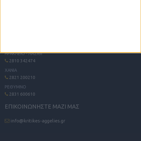
Η μόνη παγκρήτια εφημερίδα δωρεάν αγγελιών, από το 1995!
Κυκλοφορεί κάθε Δευτέρα στα περίπτερα όλης της Κρήτης.
ΤΗΛΕΦΩΝΙΚΟ ΚΕΝΤΡΟ
ΗΡΑΚΛΕΙΟ - ΛΑΣΙΘΙ
2810 342474
ΧΑΝΙΑ
2821 200210
ΡΕΘΥΜΝΟ
2831 600610
ΕΠΙΚΟΙΝΩΝΗΣΤΕ ΜΑΖΙ ΜΑΣ
info@kritikes-aggelies.gr