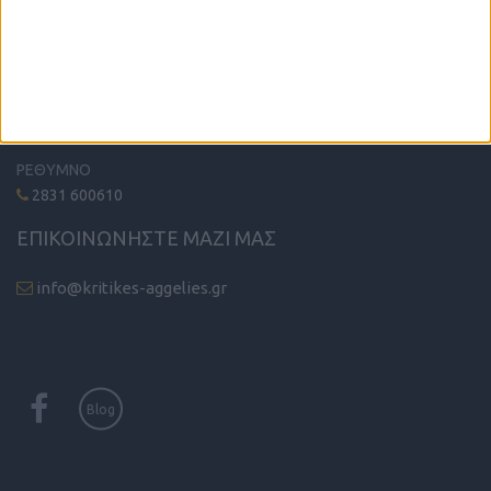
ΤΗΛΕΦΩΝΙΚΟ ΚΕΝΤΡΟ
ΗΡΑΚΛΕΙΟ - ΛΑΣΙΘΙ
2810 342474
ΧΑΝΙΑ
2821 200210
ΡΕΘΥΜΝΟ
2831 600610
ΕΠΙΚΟΙΝΩΝΗΣΤΕ ΜΑΖΙ ΜΑΣ
info@kritikes-aggelies.gr
Blog