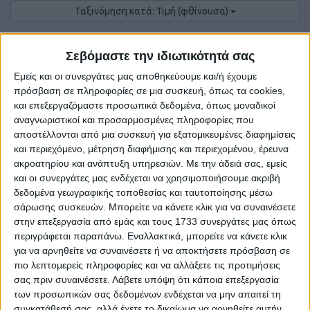
Ταξινόμηση κατά: Τιμή (φθίνουσα)
100 ανά σελίδα
0
Αγγελίες.
Σεβόμαστε την ιδιωτικότητά σας
Εμείς και οι συνεργάτες μας αποθηκεύουμε και/ή έχουμε
πρόσβαση σε πληροφορίες σε μια συσκευή, όπως τα cookies,
και επεξεργαζόμαστε προσωπικά δεδομένα, όπως μοναδικοί
αναγνωριστικοί και προσαρμοσμένες πληροφορίες που
αποστέλλονται από μια συσκευή για εξατομικευμένες διαφημίσεις
και περιεχόμενο, μέτρηση διαφήμισης και περιεχομένου, έρευνα
ακροατηρίου και ανάπτυξη υπηρεσιών.
Με την άδειά σας, εμείς
και οι συνεργάτες μας ενδέχεται να χρησιμοποιήσουμε ακριβή
δεδομένα γεωγραφικής τοποθεσίας και ταυτοποίησης μέσω
σάρωσης συσκευών. Μπορείτε να κάνετε κλικ για να συναινέσετε
στην επεξεργασία από εμάς και τους 1733 συνεργάτες μας όπως
Δε βρέθηκαν αγγελίες σύμφωνα με τα
περιγράφεται παραπάνω. Εναλλακτικά, μπορείτε να κάνετε κλικ
κριτήρια αναζήτησής σας.
για να αρνηθείτε να συναινέσετε ή να αποκτήσετε πρόσβαση σε
πιο λεπτομερείς πληροφορίες και να αλλάξετε τις προτιμήσεις
σας πριν συναινέσετε.
Λάβετε υπόψη ότι κάποια επεξεργασία
των προσωπικών σας δεδομένων ενδέχεται να μην απαιτεί τη
Δοκιμάστε να καθαρίσετε όλα τα υπάρχοντα φίλτρα
συγκατάθεσή σας, αλλά έχετε το δικαίωμα να αρνηθείτε αυτήν