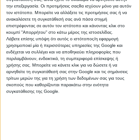
αναζήτησης.
την επεξεργασία. Οι προτιμήσεις σαςθα ισχύουν μόνο για αυτόν
τον ιστότοπο. Μπορείτε να αλλάξετε τις προτιμήσεις σας ή να
ανακαλέσετε τη συγκατάθεσή σας ανά πάσα στιγμή
επιστρέφοντας σε αυτόν τον ιστότοπο και κάνοντας κλικ στο
κουμπί "Απορρήτου" στο κάτω μέρος της ιστοσελίδας.
Λάβετε επίσης υπόψη ότι αυτός ο ιστότοπος/η εφαρμογή
χρησιμοποιεί μία ή περισσότερες υπηρεσίες της Google και
ενδέχεται να συλλέγει και να αποθηκεύει πληροφορίες που
περιλαμβάνουν, ενδεικτικά, τη συμπεριφορά επίσκεψης ή
χρήσης σας. Μπορείτε να κάνετε κλικ για να δώσετε ή να
αρνηθείτε τη συγκατάθεσή σας στην Google και τις σημάνσεις
τρίτων μερών της για τη χρήση των δεδομένων σας για τους
ΚΑΤΗΓΟΡΙΕΣ
σκοπούς που καθορίζονται παρακάτω στην ενότητα
συγκατάθεσης της Google.
ΒΙΟΛΟΓΙΚΑ ΠΡΟΪΟΝΤΑ
Βουτήματα & Παξιμάδια
Γαλακτοκομικά & Τυροκομικά Προϊόντα
Γλυκά Κουταλιού & Μαρμελάδες