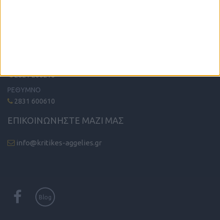
ΤΗΛΕΦΩΝΙΚΟ ΚΕΝΤΡΟ
ΗΡΑΚΛΕΙΟ - ΛΑΣΙΘΙ
2810 342474
ΧΑΝΙΑ
2821 200210
ΡΕΘΥΜΝΟ
2831 600610
ΕΠΙΚΟΙΝΩΝΗΣΤΕ ΜΑΖΙ ΜΑΣ
info@kritikes-aggelies.gr
Blog