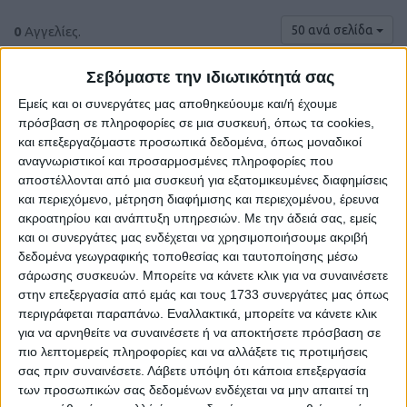
50 ανά σελίδα
0
Αγγελίες.
Σεβόμαστε την ιδιωτικότητά σας
Εμείς και οι συνεργάτες μας αποθηκεύουμε και/ή έχουμε
πρόσβαση σε πληροφορίες σε μια συσκευή, όπως τα cookies,
και επεξεργαζόμαστε προσωπικά δεδομένα, όπως μοναδικοί
αναγνωριστικοί και προσαρμοσμένες πληροφορίες που
αποστέλλονται από μια συσκευή για εξατομικευμένες διαφημίσεις
και περιεχόμενο, μέτρηση διαφήμισης και περιεχομένου, έρευνα
ακροατηρίου και ανάπτυξη υπηρεσιών.
Με την άδειά σας, εμείς
και οι συνεργάτες μας ενδέχεται να χρησιμοποιήσουμε ακριβή
δεδομένα γεωγραφικής τοποθεσίας και ταυτοποίησης μέσω
Δε βρέθηκαν αγγελίες σύμφωνα με τα
σάρωσης συσκευών. Μπορείτε να κάνετε κλικ για να συναινέσετε
κριτήρια αναζήτησής σας.
στην επεξεργασία από εμάς και τους 1733 συνεργάτες μας όπως
περιγράφεται παραπάνω. Εναλλακτικά, μπορείτε να κάνετε κλικ
για να αρνηθείτε να συναινέσετε ή να αποκτήσετε πρόσβαση σε
πιο λεπτομερείς πληροφορίες και να αλλάξετε τις προτιμήσεις
Δοκιμάστε να καθαρίσετε όλα τα υπάρχοντα φίλτρα
σας πριν συναινέσετε.
Λάβετε υπόψη ότι κάποια επεξεργασία
αναζήτησης.
των προσωπικών σας δεδομένων ενδέχεται να μην απαιτεί τη