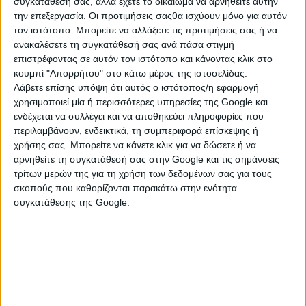
συγκατάθεσή σας, αλλά έχετε το δικαίωμα να αρνηθείτε αυτήν
την επεξεργασία. Οι προτιμήσεις σαςθα ισχύουν μόνο για αυτόν
τον ιστότοπο. Μπορείτε να αλλάξετε τις προτιμήσεις σας ή να
ανακαλέσετε τη συγκατάθεσή σας ανά πάσα στιγμή
επιστρέφοντας σε αυτόν τον ιστότοπο και κάνοντας κλικ στο
κουμπί "Απορρήτου" στο κάτω μέρος της ιστοσελίδας.
Λάβετε επίσης υπόψη ότι αυτός ο ιστότοπος/η εφαρμογή
χρησιμοποιεί μία ή περισσότερες υπηρεσίες της Google και
ενδέχεται να συλλέγει και να αποθηκεύει πληροφορίες που
περιλαμβάνουν, ενδεικτικά, τη συμπεριφορά επίσκεψης ή
χρήσης σας. Μπορείτε να κάνετε κλικ για να δώσετε ή να
αρνηθείτε τη συγκατάθεσή σας στην Google και τις σημάνσεις
ΚΑΤΗΓΟΡΙΕΣ
τρίτων μερών της για τη χρήση των δεδομένων σας για τους
σκοπούς που καθορίζονται παρακάτω στην ενότητα
ΦΑΓΗΤΑ & ΠΟΤΑ
συγκατάθεσης της Google.
Βιολογικά Προϊόντα
Βουτήματα & Παξιμάδια
Γαλακτοκομικά & Τυροκομικά Προϊόντα
Γλυκά Κουταλιού & Μαρμελάδες