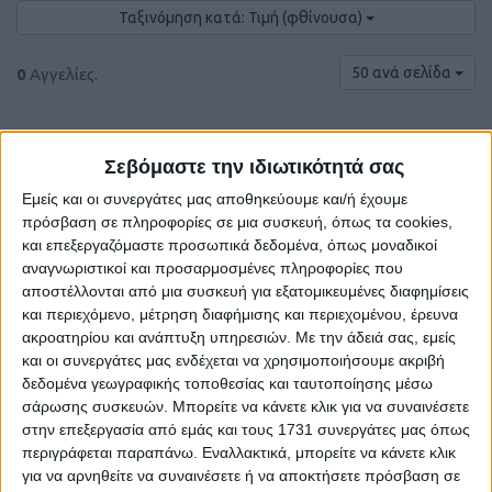
Ταξινόμηση κατά: Τιμή (φθίνουσα)
50 ανά σελίδα
0
Αγγελίες.
Σεβόμαστε την ιδιωτικότητά σας
Εμείς και οι συνεργάτες μας αποθηκεύουμε και/ή έχουμε
πρόσβαση σε πληροφορίες σε μια συσκευή, όπως τα cookies,
και επεξεργαζόμαστε προσωπικά δεδομένα, όπως μοναδικοί
αναγνωριστικοί και προσαρμοσμένες πληροφορίες που
αποστέλλονται από μια συσκευή για εξατομικευμένες διαφημίσεις
και περιεχόμενο, μέτρηση διαφήμισης και περιεχομένου, έρευνα
ακροατηρίου και ανάπτυξη υπηρεσιών.
Με την άδειά σας, εμείς
και οι συνεργάτες μας ενδέχεται να χρησιμοποιήσουμε ακριβή
Δε βρέθηκαν αγγελίες σύμφωνα με τα
δεδομένα γεωγραφικής τοποθεσίας και ταυτοποίησης μέσω
κριτήρια αναζήτησής σας.
σάρωσης συσκευών. Μπορείτε να κάνετε κλικ για να συναινέσετε
στην επεξεργασία από εμάς και τους 1731 συνεργάτες μας όπως
περιγράφεται παραπάνω. Εναλλακτικά, μπορείτε να κάνετε κλικ
για να αρνηθείτε να συναινέσετε ή να αποκτήσετε πρόσβαση σε
Δοκιμάστε να καθαρίσετε όλα τα υπάρχοντα φίλτρα