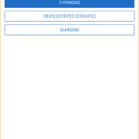
ΣΥΜΦΩΝΩ
ΙΟΥΝΙΟΣ 22, 2022
ΠΕΡΙΣΣΟΤΕΡΕΣ ΕΠΙΛΟΓΕΣ
Ιδέες διακόσμησης για το φοιτητικό σπίτι!
ΔΙΑΦΩΝΩ
περισσότερα
ΑΠΡΙΛΙΟΣ 3, 2020