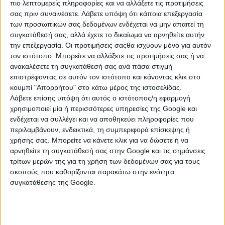
πιο λεπτομερείς πληροφορίες και να αλλάξετε τις προτιμήσεις
αναζήτησης.
σας πριν συναινέσετε.
Λάβετε υπόψη ότι κάποια επεξεργασία
των προσωπικών σας δεδομένων ενδέχεται να μην απαιτεί τη
συγκατάθεσή σας, αλλά έχετε το δικαίωμα να αρνηθείτε αυτήν
την επεξεργασία. Οι προτιμήσεις σαςθα ισχύουν μόνο για αυτόν
τον ιστότοπο. Μπορείτε να αλλάξετε τις προτιμήσεις σας ή να
ανακαλέσετε τη συγκατάθεσή σας ανά πάσα στιγμή
επιστρέφοντας σε αυτόν τον ιστότοπο και κάνοντας κλικ στο
κουμπί "Απορρήτου" στο κάτω μέρος της ιστοσελίδας.
Λάβετε επίσης υπόψη ότι αυτός ο ιστότοπος/η εφαρμογή
χρησιμοποιεί μία ή περισσότερες υπηρεσίες της Google και
ενδέχεται να συλλέγει και να αποθηκεύει πληροφορίες που
περιλαμβάνουν, ενδεικτικά, τη συμπεριφορά επίσκεψης ή
ΚΑΤΗΓΟΡΙΕΣ
χρήσης σας. Μπορείτε να κάνετε κλικ για να δώσετε ή να
αρνηθείτε τη συγκατάθεσή σας στην Google και τις σημάνσεις
τρίτων μερών της για τη χρήση των δεδομένων σας για τους
ΠΡΟΣΩΠΙΚΗΣ ΦΡΟΝΤΙΔΑΣ
σκοπούς που καθορίζονται παρακάτω στην ενότητα
Διάφορα Προσωπικής Φροντίδας
συγκατάθεσης της Google.
Ζυγαριές
Ηλεκτρικά Θερμόμετρα