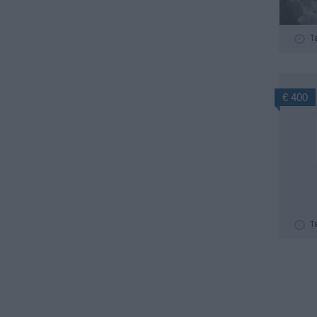
Τ
€ 400
Τ