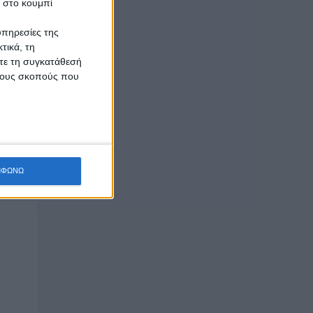
κ στο κουμπί
υπηρεσίες της
τικά, τη
ίτε τη συγκατάθεσή
 τους σκοπούς που
ΜΦΩΝΩ