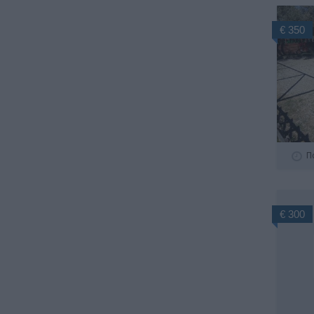
€ 350
Π
€ 300