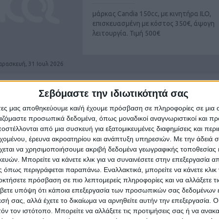
μάρκας Candia 150cc, με κινητήρα ILO,
επισκευασμένη με κόστος 350€, άψογη
λειτουργία. Τιμή 500€
αρασκευή, 31 Ιουλ 2026
Σεβόμαστε την ιδιωτικότητά σας
ΣΚΑΠΤΙΚΗ
άτες μας αποθηκεύουμε και/ή έχουμε πρόσβαση σε πληροφορίες σε μια
ργαζόμαστε προσωπικά δεδομένα, όπως μοναδικοί αναγνωριστικοί και 
Ρέθυμνο
στέλλονται από μια συσκευή για εξατομικευμένες διαφημίσεις και περ
εχομένου, έρευνα ακροατηρίου και ανάπτυξη υπηρεσιών.
Με την άδειά σα
ZAKS με 2 ταχύτητες, πλήρως λειτουργι
χεται να χρησιμοποιήσουμε ακριβή δεδομένα γεωγραφικής τοποθεσίας 
πωλείται 500€. Ρέθυμνο.
ών. Μπορείτε να κάνετε κλικ για να συναινέσετε στην επεξεργασία απ
 όπως περιγράφεται παραπάνω. Εναλλακτικά, μπορείτε να κάνετε κλικ γ
οκτήσετε πρόσβαση σε πιο λεπτομερείς πληροφορίες και να αλλάξετε τι
βετε υπόψη ότι κάποια επεξεργασία των προσωπικών σας δεδομένων ε
ευτέρα, 06 Ιουλ 2026
εσή σας, αλλά έχετε το δικαίωμα να αρνηθείτε αυτήν την επεξεργασία. 
τόν τον ιστότοπο. Μπορείτε να αλλάξετε τις προτιμήσεις σας ή να ανακα