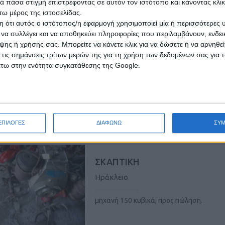
 πάσα στιγμή επιστρέφοντας σε αυτόν τον ιστότοπο και κάνοντας κλι
ω μέρος της ιστοσελίδας.
 ότι αυτός ο ιστότοπος/η εφαρμογή χρησιμοποιεί μία ή περισσότερες 
ΣΚΑΠΤΙΚΗ
ι να συλλέγει και να αποθηκεύει πληροφορίες που περιλαμβάνουν, ενδεικ
ης ή χρήσης σας. Μπορείτε να κάνετε κλικ για να δώσετε ή να αρνηθε
Ηράκλειο
 τις σημάνσεις τρίτων μερών της για τη χρήση των δεδομένων σας για
άτω στην ενότητα συγκατάθεσης της Google.
μηχανή 7 ίππων με 2 ταχύτητες
ετάρτη, 10 Ιουν 2026
ΕΠΙΛΟΓΕΣ
ΔΙΑΦΩΝΩ
ΣΥ
ΣΚΑΠΤΙΚΗ
Ηράκλειο
μηχανή 150 κυβικά, προς πώληση.