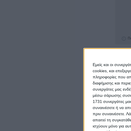
Π
€ 500
Εμείς και οι συνεργ
cookies, και επεξε
πληροφορίες που απο
διαφήμισης και περι
συνεργάτες μας ενδέ
μέσω σάρωσης συσκευ
1731 συνεργάτες μας
συναινέσετε ή να απ
πριν συναινέσετε.
Λά
Δ
απαιτεί τη συγκατάθ
ισχύουν μόνο για αυ