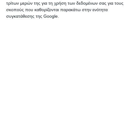
Πόλη Ηρακλείου
τρίτων μερών της για τη χρήση των δεδομένων σας για τους
σκοπούς που καθορίζονται παρακάτω στην ενότητα
DUKE, naked, 125cc, μοντ. 6/25, 23, 15HP, 3000χλμ., άριστη
συγκατάθεσης της Google.
κατάσταση, μαύρο χρώμα, συναγερμός
Πέμπτη, 06 Αύγ 2026