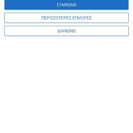
ΣΥΜΦΩΝΩ
Moto Guzzi
ΠΕΡΙΣΣΟΤΕΡΕΣ ΕΠΙΛΟΓΕΣ
MV Agusta
Peugeot
ΔΙΑΦΩΝΩ
Piaggio
Suzuki
Yamaha
Άλλες Μάρκες Μοτοσυκλετών