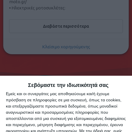
moto.gr/
▪ Ηλεκτρικές μοτοσυκλέτες:
50 ανά σελίδα
2
Αγγελίες.
https://www.electricmotos.gr/
Βρείτε μας στη Χριστομιχάλη Ξυλούρη 48, Ηράκλειο
Διαβάστε περισσότερα
Κρήτης
ή καλέστε μας στο 2810316746
Κλείσιμο χορηγούμενης
€ 2.100
Σεβόμαστε την ιδιωτικότητά σας
Εμείς και οι συνεργάτες μας αποθηκεύουμε και/ή έχουμε
πρόσβαση σε πληροφορίες σε μια συσκευή, όπως τα cookies,
και επεξεργαζόμαστε προσωπικά δεδομένα, όπως μοναδικοί
αναγνωριστικοί και προσαρμοσμένες πληροφορίες που
αποστέλλονται από μια συσκευή για εξατομικευμένες διαφημίσεις
KTM
και περιεχόμενο, μέτρηση διαφήμισης και περιεχομένου, έρευνα
Χερσόνησος
ακροατηρίου και ανάπτυξη υπηρεσιών.
Με την άδειά σας, εμείς