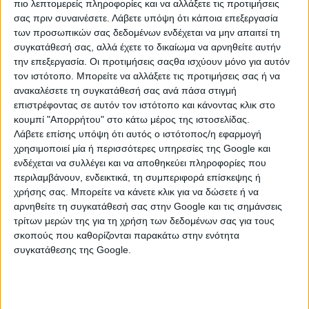
πιο λεπτομερείς πληροφορίες και να αλλάξετε τις προτιμήσεις
αναζήτησης.
σας πριν συναινέσετε.
Λάβετε υπόψη ότι κάποια επεξεργασία
των προσωπικών σας δεδομένων ενδέχεται να μην απαιτεί τη
συγκατάθεσή σας, αλλά έχετε το δικαίωμα να αρνηθείτε αυτήν
την επεξεργασία. Οι προτιμήσεις σαςθα ισχύουν μόνο για αυτόν
τον ιστότοπο. Μπορείτε να αλλάξετε τις προτιμήσεις σας ή να
ανακαλέσετε τη συγκατάθεσή σας ανά πάσα στιγμή
επιστρέφοντας σε αυτόν τον ιστότοπο και κάνοντας κλικ στο
κουμπί "Απορρήτου" στο κάτω μέρος της ιστοσελίδας.
Λάβετε επίσης υπόψη ότι αυτός ο ιστότοπος/η εφαρμογή
χρησιμοποιεί μία ή περισσότερες υπηρεσίες της Google και
ενδέχεται να συλλέγει και να αποθηκεύει πληροφορίες που
περιλαμβάνουν, ενδεικτικά, τη συμπεριφορά επίσκεψης ή
ΚΑΤΗΓΟΡΙΕΣ
χρήσης σας. Μπορείτε να κάνετε κλικ για να δώσετε ή να
αρνηθείτε τη συγκατάθεσή σας στην Google και τις σημάνσεις
τρίτων μερών της για τη χρήση των δεδομένων σας για τους
ΚΗΠΟΣ & ΒΕΡΑΝΤΑ
σκοπούς που καθορίζονται παρακάτω στην ενότητα
Διάφορα Έπιπλα Κήπου & Βεράντας
συγκατάθεσης της Google.
Καναπέδες
Καρέκλες - Πολυθρόνες