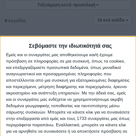
Ταξινόμηση κατά: προεπιλογή
50 ανά σελίδα
0
Αγγελίες.
Σεβόμαστε την ιδιωτικότητά σας
Εμείς και οι συνεργάτες μας αποθηκεύουμε και/ή έχουμε
πρόσβαση σε πληροφορίες σε μια συσκευή, όπως τα cookies,
και επεξεργαζόμαστε προσωπικά δεδομένα, όπως μοναδικοί
αναγνωριστικοί και προσαρμοσμένες πληροφορίες που
αποστέλλονται από μια συσκευή για εξατομικευμένες διαφημίσεις
και περιεχόμενο, μέτρηση διαφήμισης και περιεχομένου, έρευνα
ακροατηρίου και ανάπτυξη υπηρεσιών.
Με την άδειά σας, εμείς
και οι συνεργάτες μας ενδέχεται να χρησιμοποιήσουμε ακριβή
Δε βρέθηκαν αγγελίες σύμφωνα με τα
δεδομένα γεωγραφικής τοποθεσίας και ταυτοποίησης μέσω
κριτήρια αναζήτησής σας.
σάρωσης συσκευών. Μπορείτε να κάνετε κλικ για να συναινέσετε
στην επεξεργασία από εμάς και τους 1733 συνεργάτες μας όπως
περιγράφεται παραπάνω. Εναλλακτικά, μπορείτε να κάνετε κλικ
για να αρνηθείτε να συναινέσετε ή να αποκτήσετε πρόσβαση σε
Δοκιμάστε να καθαρίσετε όλα τα υπάρχοντα φίλτρα