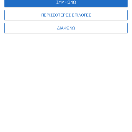
ΣΥΜΦΩΝΩ
ΙΟΥΝΙΟΣ 22, 2022
ΠΕΡΙΣΣΟΤΕΡΕΣ ΕΠΙΛΟΓΕΣ
Ιδέες διακόσμησης για το φοιτητικό σπίτι!
ΔΙΑΦΩΝΩ
περισσότερα
ΑΠΡΙΛΙΟΣ 3, 2020