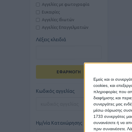
Αγγελίες με φωτογραφία
Ευκαιρίες
Αγγελίες Ιδιωτών
Αγγελίες Επαγγελματιών
Λέξεις κλειδιά
ΕΦΑΡΜΟΓΗ
Εμείς και οι συνεργ
cookies, και επεξε
Κωδικός αγγελίας
πληροφορίες που απο
διαφήμισης και περι
συνεργάτες μας ενδέ
μέσω σάρωσης συσκευ
1733 συνεργάτες μας
συναινέσετε ή να απ
Ημ/νία Καταχώρησης
πριν συναινέσετε.
Λά