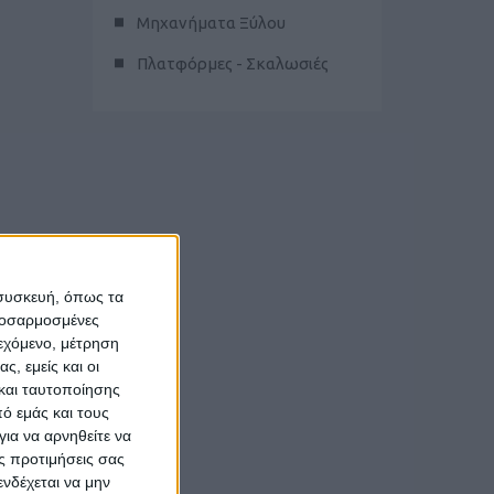
Μηχανήματα Ξύλου
Πλατφόρμες - Σκαλωσιές
 συσκευή, όπως τα
προσαρμοσμένες
ιεχόμενο, μέτρηση
ς, εμείς και οι
και ταυτοποίησης
ό εμάς και τους
ια να αρνηθείτε να
ς προτιμήσεις σας
νδέχεται να μην