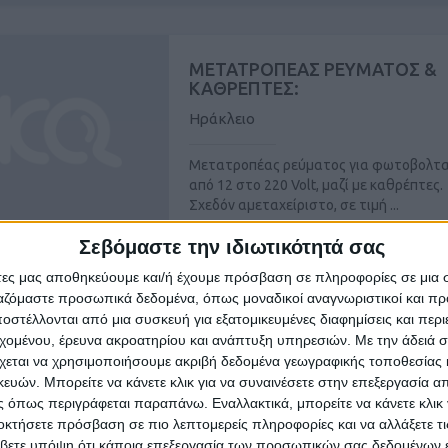
ΜΕΤΑΤΡΟΠΕΑΣ ΡΕΥΜΑΤΟΣ &
ΚΑΘΡΕΠΤΕΣ:
Ηράκλειο
Μετατροπέας ρεύματος για φωτοβολτα
από 12 στο 220 Volt, μαζί με καθρέπτες.
Σχεδόν αμεταχείριστο, σε τιμή ...
Σεβόμαστε την ιδιωτικότητά σας
αρασκευή, 24 Ιουλ 2026
άτες μας αποθηκεύουμε και/ή έχουμε πρόσβαση σε πληροφορίες σε μια
ργαζόμαστε προσωπικά δεδομένα, όπως μοναδικοί αναγνωριστικοί και 
στέλλονται από μια συσκευή για εξατομικευμένες διαφημίσεις και περ
εχομένου, έρευνα ακροατηρίου και ανάπτυξη υπηρεσιών.
Με την άδειά σα
ΜΕΤΑΤΡΟΠΕΑΣ ΡΕΥΜΑΤΟΣ &
ΚΑΘΡΕΠΤΕΣ:
χεται να χρησιμοποιήσουμε ακριβή δεδομένα γεωγραφικής τοποθεσίας 
ών. Μπορείτε να κάνετε κλικ για να συναινέσετε στην επεξεργασία απ
Ηράκλειο
 όπως περιγράφεται παραπάνω. Εναλλακτικά, μπορείτε να κάνετε κλικ γ
οκτήσετε πρόσβαση σε πιο λεπτομερείς πληροφορίες και να αλλάξετε τι
Μετατροπέας ρεύματος για φωτοβολτα
βετε υπόψη ότι κάποια επεξεργασία των προσωπικών σας δεδομένων ε