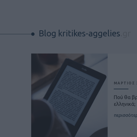
Blog kritikes-aggelies
.gr
ΜΑΡΤΙΟΣ 3
Πού θα β
ελληνικά;
περισσότε