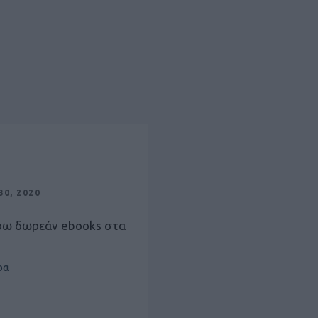
0, 2020
ρω δωρεάν ebooks στα
ρα