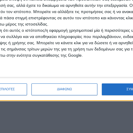
από 12 στο 220Volt καθώς και καθρέπτε
εσή σας, αλλά έχετε το δικαίωμα να αρνηθείτε αυτήν την επεξεργασία. 
πωλούνται σε καλή τιμή.
τόν τον ιστότοπο. Μπορείτε να αλλάξετε τις προτιμήσεις σας ή να ανακα
 πάσα στιγμή επιστρέφοντας σε αυτόν τον ιστότοπο και κάνοντας κλι
ω μέρος της ιστοσελίδας.
αρασκευή, 24 Ιουλ 2026
 ότι αυτός ο ιστότοπος/η εφαρμογή χρησιμοποιεί μία ή περισσότερες 
ι να συλλέγει και να αποθηκεύει πληροφορίες που περιλαμβάνουν, ενδεικ
ης ή χρήσης σας. Μπορείτε να κάνετε κλικ για να δώσετε ή να αρνηθε
 τις σημάνσεις τρίτων μερών της για τη χρήση των δεδομένων σας για
άτω στην ενότητα συγκατάθεσης της Google.
ΕΠΙΛΟΓΕΣ
ΔΙΑΦΩΝΩ
ΣΥ