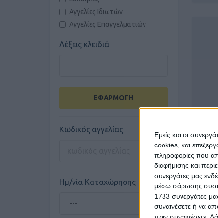
Αγγελίες Ιδιωτών
Αγγελίες Επαγγελματιών
Λέξεις κλειδιά
ΕΦΑΡΜΟΓΗ
Π
Κωδικός αγγελίας
Εμείς και οι συνεργ
cookies, και επεξε
πληροφορίες που απο
διαφήμισης και περι
συνεργάτες μας ενδέ
Ημ/νία Καταχώρησης
μέσω σάρωσης συσκευ
1733 συνεργάτες μας
συναινέσετε ή να απ
πριν συναινέσετε.
Λά