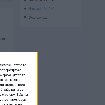
Φωτοβολταϊκά
Χαρίζονται
ϊκά
 συσκευή, όπως τα
προσαρμοσμένες
ιεχόμενο, μέτρηση
ς, εμείς και οι
και ταυτοποίησης
ό εμάς και τους
ια να αρνηθείτε να
ς προτιμήσεις σας
ϊκά
νδέχεται να μην