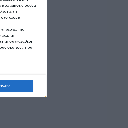
ς
Οι προτιμήσεις σαςθα
λέσετε τη
κ στο κουμπί
υπηρεσίες της
τικά, τη
ίτε τη συγκατάθεσή
 τους σκοπούς που
ΜΦΩΝΩ