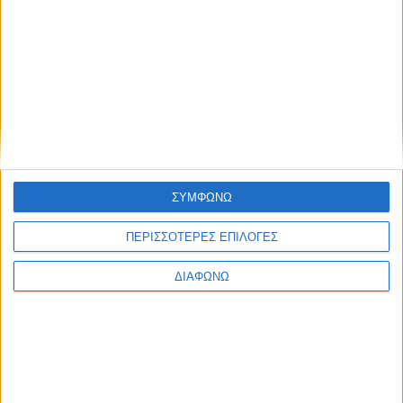
ΚΑΤΗΓΟΡΙΕΣ
ΔΙΑΦΟΡΑ
Φαγητά & Ποτά
Βιολογικά Προϊόντα
Οινοπνευματώδη Ποτά
Παραδοσιακά Προϊόντα
ΣΥΜΦΩΝΩ
ΠΕΡΙΣΣΟΤΕΡΕΣ ΕΠΙΛΟΓΕΣ
ΔΙΑΦΩΝΩ