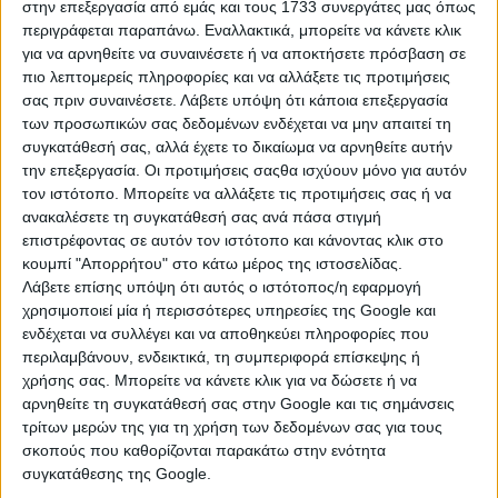
στην επεξεργασία από εμάς και τους 1733 συνεργάτες μας όπως
περιγράφεται παραπάνω. Εναλλακτικά, μπορείτε να κάνετε κλικ
πωλείται 50€/17lt
για να αρνηθείτε να συναινέσετε ή να αποκτήσετε πρόσβαση σε
πιο λεπτομερείς πληροφορίες και να αλλάξετε τις προτιμήσεις
Παρασκευή, 31 Ιουλ 2026
σας πριν συναινέσετε.
Λάβετε υπόψη ότι κάποια επεξεργασία
των προσωπικών σας δεδομένων ενδέχεται να μην απαιτεί τη
συγκατάθεσή σας, αλλά έχετε το δικαίωμα να αρνηθείτε αυτήν
την επεξεργασία. Οι προτιμήσεις σαςθα ισχύουν μόνο για αυτόν
τον ιστότοπο. Μπορείτε να αλλάξετε τις προτιμήσεις σας ή να
ανακαλέσετε τη συγκατάθεσή σας ανά πάσα στιγμή
επιστρέφοντας σε αυτόν τον ιστότοπο και κάνοντας κλικ στο
κουμπί "Απορρήτου" στο κάτω μέρος της ιστοσελίδας.
Λάβετε επίσης υπόψη ότι αυτός ο ιστότοπος/η εφαρμογή
χρησιμοποιεί μία ή περισσότερες υπηρεσίες της Google και
ενδέχεται να συλλέγει και να αποθηκεύει πληροφορίες που
περιλαμβάνουν, ενδεικτικά, τη συμπεριφορά επίσκεψης ή
χρήσης σας. Μπορείτε να κάνετε κλικ για να δώσετε ή να
αρνηθείτε τη συγκατάθεσή σας στην Google και τις σημάνσεις
τρίτων μερών της για τη χρήση των δεδομένων σας για τους
ΕΛΑΙΟΛΑΔΟ:
σκοπούς που καθορίζονται παρακάτω στην ενότητα
συγκατάθεσης της Google.
Ηράκλειο