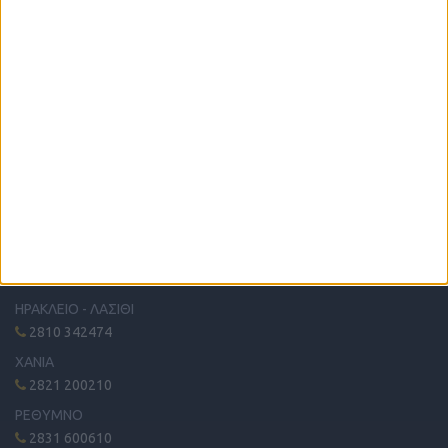
Η μόνη παγκρήτια εφημερίδα δωρεάν αγγελιών, από το 1995!
Κυκλοφορεί κάθε Δευτέρα στα περίπτερα όλης της Κρήτης.
ΤΗΛΕΦΩΝΙΚΟ ΚΕΝΤΡΟ
ΗΡΑΚΛΕΙΟ - ΛΑΣΙΘΙ
2810 342474
ΧΑΝΙΑ
2821 200210
ΡΕΘΥΜΝΟ
2831 600610