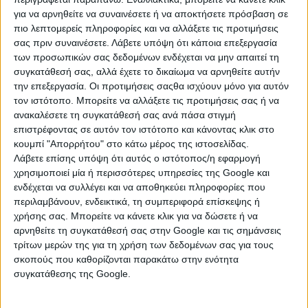
για να αρνηθείτε να συναινέσετε ή να αποκτήσετε πρόσβαση σε
σε καμβά μαζί με την κορνίζα.
πιο λεπτομερείς πληροφορίες και να αλλάξετε τις προτιμήσεις
σας πριν συναινέσετε.
Λάβετε υπόψη ότι κάποια επεξεργασία
των προσωπικών σας δεδομένων ενδέχεται να μην απαιτεί τη
Σάββατο, 01 Αύγ 2026
συγκατάθεσή σας, αλλά έχετε το δικαίωμα να αρνηθείτε αυτήν
την επεξεργασία. Οι προτιμήσεις σαςθα ισχύουν μόνο για αυτόν
τον ιστότοπο. Μπορείτε να αλλάξετε τις προτιμήσεις σας ή να
ανακαλέσετε τη συγκατάθεσή σας ανά πάσα στιγμή
επιστρέφοντας σε αυτόν τον ιστότοπο και κάνοντας κλικ στο
κουμπί "Απορρήτου" στο κάτω μέρος της ιστοσελίδας.
Λάβετε επίσης υπόψη ότι αυτός ο ιστότοπος/η εφαρμογή
χρησιμοποιεί μία ή περισσότερες υπηρεσίες της Google και
ενδέχεται να συλλέγει και να αποθηκεύει πληροφορίες που
περιλαμβάνουν, ενδεικτικά, τη συμπεριφορά επίσκεψης ή
χρήσης σας. Μπορείτε να κάνετε κλικ για να δώσετε ή να
αρνηθείτε τη συγκατάθεσή σας στην Google και τις σημάνσεις
τρίτων μερών της για τη χρήση των δεδομένων σας για τους
σκοπούς που καθορίζονται παρακάτω στην ενότητα
συγκατάθεσης της Google.
ΚΑΤΗΓΟΡΙΕΣ