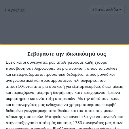
50 ανά σελίδα
1
Αγγελίες.
Σεβόμαστε την ιδιωτικότητά σας
€ 120
Εμείς και οι συνεργάτες μας αποθηκεύουμε και/ή έχουμε
πρόσβαση σε πληροφορίες σε μια συσκευή, όπως τα cookies,
και επεξεργαζόμαστε προσωπικά δεδομένα, όπως μοναδικοί
αναγνωριστικοί και προσαρμοσμένες πληροφορίες που
αποστέλλονται από μια συσκευή για εξατομικευμένες διαφημίσεις
και περιεχόμενο, μέτρηση διαφήμισης και περιεχομένου, έρευνα
ακροατηρίου και ανάπτυξη υπηρεσιών.
Με την άδειά σας, εμείς
και οι συνεργάτες μας ενδέχεται να χρησιμοποιήσουμε ακριβή
δεδομένα γεωγραφικής τοποθεσίας και ταυτοποίησης μέσω
ΕΛΑΙΟΓΡΑΦΙΑ
σάρωσης συσκευών. Μπορείτε να κάνετε κλικ για να συναινέσετε
στην επεξεργασία από εμάς και τους 1733 συνεργάτες μας όπως
Πόλη Ηρακλείου
περιγράφεται παραπάνω. Εναλλακτικά, μπορείτε να κάνετε κλικ