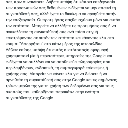
σας πριν συναινέσετε.
Λάβετε υπόψη ότι κάποια επεξεργασία
ΜΟΙΡΑΣΤΕΙΣ
των προσωπικών σας δεδομένων ενδέχεται να μην απαιτεί τη
Ηράκλειο
συγκατάθεσή σας, αλλά έχετε το δικαίωμα να αρνηθείτε αυτήν
την επεξεργασία. Οι προτιμήσεις σαςθα ισχύουν μόνο για αυτόν
κάτι που σε απασχολεί ή απλά να μιλήσεις με κάποιον
τον ιστότοπο. Μπορείτε να αλλάξετε τις προτιμήσεις σας ή να
χωρίς να σε κρίνει; Προσφέρω ένα φιλικό αυτί, πλήρη ...
ανακαλέσετε τη συγκατάθεσή σας ανά πάσα στιγμή
επιστρέφοντας σε αυτόν τον ιστότοπο και κάνοντας κλικ στο
κουμπί "Απορρήτου" στο κάτω μέρος της ιστοσελίδας.
Παρασκευή, 24 Ιουλ 2026
Λάβετε επίσης υπόψη ότι αυτός ο ιστότοπος/η εφαρμογή
χρησιμοποιεί μία ή περισσότερες υπηρεσίες της Google και
ενδέχεται να συλλέγει και να αποθηκεύει πληροφορίες που
περιλαμβάνουν, ενδεικτικά, τη συμπεριφορά επίσκεψης ή
χρήσης σας. Μπορείτε να κάνετε κλικ για να δώσετε ή να
αρνηθείτε τη συγκατάθεσή σας στην Google και τις σημάνσεις
τρίτων μερών της για τη χρήση των δεδομένων σας για τους
σκοπούς που καθορίζονται παρακάτω στην ενότητα
συγκατάθεσης της Google.