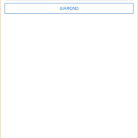
ΔΙΑΦΩΝΩ
ΜΑΡΤΙΟΣ 30, 2020
Πού θα βρω δωρεάν ebooks στα ελληνικά;
περισσότερα