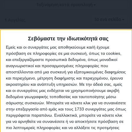
Ταξινόμηση κατά: προεπιλογή
50 ανά σελίδα
1
Αγγελίες.
Σεβόμαστε την ιδιωτικότητά σας
Εμείς και οι συνεργάτες μας αποθηκεύουμε και/ή έχουμε
πρόσβαση σε πληροφορίες σε μια συσκευή, όπως τα cookies,
και επεξεργαζόμαστε προσωπικά δεδομένα, όπως μοναδικοί
αναγνωριστικοί και προσαρμοσμένες πληροφορίες που
αποστέλλονται από μια συσκευή για εξατομικευμένες διαφημίσεις
και περιεχόμενο, μέτρηση διαφήμισης και περιεχομένου, έρευνα
ακροατηρίου και ανάπτυξη υπηρεσιών.
Με την άδειά σας, εμείς
και οι συνεργάτες μας ενδέχεται να χρησιμοποιήσουμε ακριβή
δεδομένα γεωγραφικής τοποθεσίας και ταυτοποίησης μέσω
σάρωσης συσκευών. Μπορείτε να κάνετε κλικ για να συναινέσετε
στην επεξεργασία από εμάς και τους 1733 συνεργάτες μας όπως
περιγράφεται παραπάνω. Εναλλακτικά, μπορείτε να κάνετε κλικ
για να αρνηθείτε να συναινέσετε ή να αποκτήσετε πρόσβαση σε
πιο λεπτομερείς πληροφορίες και να αλλάξετε τις προτιμήσεις
ΕΧΕΙΣ ΤΗΝ ΑΝΑΓΚΗ ΝΑ ΞΕΣΠΑΣΕΙΣ, ΝΑ