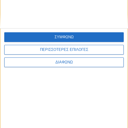
ΣΥΜΦΩΝΩ
ΠΕΡΙΣΣΟΤΕΡΕΣ ΕΠΙΛΟΓΕΣ
ΔΙΑΦΩΝΩ
ΙΟΥΝΙΟΣ 22, 2022
Ιδέες διακόσμησης για το φοιτητικό σπίτι!
περισσότερα