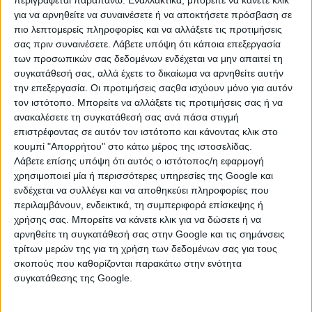
περιγράφεται παραπάνω. Εναλλακτικά, μπορείτε να κάνετε κλικ
(615/573)
για να αρνηθείτε να συναινέσετε ή να αποκτήσετε πρόσβαση σε
Τσαλικάκι
πιο λεπτομερείς πληροφορίες και να αλλάξετε τις προτιμήσεις
σας πριν συναινέσετε.
Λάβετε υπόψη ότι κάποια επεξεργασία
των προσωπικών σας δεδομένων ενδέχεται να μην απαιτεί τη
μεταχειρισμένο, με μαξιλάρες. Σε καλή κατάσταση.
συγκατάθεσή σας, αλλά έχετε το δικαίωμα να αρνηθείτε αυτήν
Διαστάσεις: 118x53x86εκ. Η τιμή δεν περιλαμβάνει φπα
24% και ...
την επεξεργασία. Οι προτιμήσεις σαςθα ισχύουν μόνο για αυτόν
τον ιστότοπο. Μπορείτε να αλλάξετε τις προτιμήσεις σας ή να
ανακαλέσετε τη συγκατάθεσή σας ανά πάσα στιγμή
Δευτέρα, 20 Ιουλ 2026
επιστρέφοντας σε αυτόν τον ιστότοπο και κάνοντας κλικ στο
κουμπί "Απορρήτου" στο κάτω μέρος της ιστοσελίδας.
Λάβετε επίσης υπόψη ότι αυτός ο ιστότοπος/η εφαρμογή
χρησιμοποιεί μία ή περισσότερες υπηρεσίες της Google και
ενδέχεται να συλλέγει και να αποθηκεύει πληροφορίες που
περιλαμβάνουν, ενδεικτικά, τη συμπεριφορά επίσκεψης ή
χρήσης σας. Μπορείτε να κάνετε κλικ για να δώσετε ή να
αρνηθείτε τη συγκατάθεσή σας στην Google και τις σημάνσεις
τρίτων μερών της για τη χρήση των δεδομένων σας για τους
σκοπούς που καθορίζονται παρακάτω στην ενότητα
συγκατάθεσης της Google.