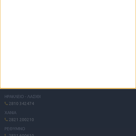
Η μόνη παγκρήτια εφημερίδα δωρεάν αγγελιών, από το 1995!
Κυκλοφορεί κάθε Δευτέρα στα περίπτερα όλης της Κρήτης.
ΤΗΛΕΦΩΝΙΚΟ ΚΕΝΤΡΟ
ΗΡΑΚΛΕΙΟ - ΛΑΣΙΘΙ
2810 342474
ΧΑΝΙΑ
2821 200210
ΡΕΘΥΜΝΟ
2831 600610