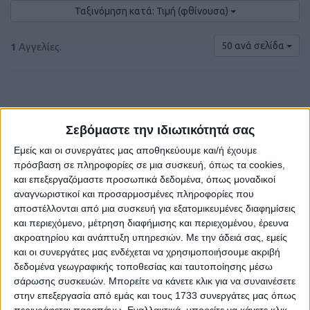
Ταξινόμηση κατά: Τιμή (φθίνουσα)
50 ανά σελίδα
1
Αγγελίες.
Σεβόμαστε την ιδιωτικότητά σας
Εμείς και οι συνεργάτες μας αποθηκεύουμε και/ή έχουμε
€ 70
πρόσβαση σε πληροφορίες σε μια συσκευή, όπως τα cookies,
και επεξεργαζόμαστε προσωπικά δεδομένα, όπως μοναδικοί
αναγνωριστικοί και προσαρμοσμένες πληροφορίες που
αποστέλλονται από μια συσκευή για εξατομικευμένες διαφημίσεις
και περιεχόμενο, μέτρηση διαφήμισης και περιεχομένου, έρευνα
ακροατηρίου και ανάπτυξη υπηρεσιών.
Με την άδειά σας, εμείς
και οι συνεργάτες μας ενδέχεται να χρησιμοποιήσουμε ακριβή
δεδομένα γεωγραφικής τοποθεσίας και ταυτοποίησης μέσω
σάρωσης συσκευών. Μπορείτε να κάνετε κλικ για να συναινέσετε
στην επεξεργασία από εμάς και τους 1733 συνεργάτες μας όπως
ΠΑΓΚΑΚΙ ΜΕΤΑΛΛΙΚΟ 118X53X86ΕΚ