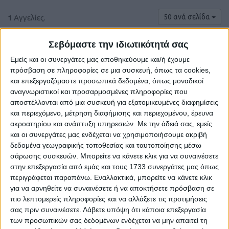
50 ανά σελίδα
1
Αγγελίες.
Σεβόμαστε την ιδιωτικότητά σας
Εμείς και οι συνεργάτες μας αποθηκεύουμε και/ή έχουμε
πρόσβαση σε πληροφορίες σε μια συσκευή, όπως τα cookies,
και επεξεργαζόμαστε προσωπικά δεδομένα, όπως μοναδικοί
αναγνωριστικοί και προσαρμοσμένες πληροφορίες που
αποστέλλονται από μια συσκευή για εξατομικευμένες διαφημίσεις
€ 16
και περιεχόμενο, μέτρηση διαφήμισης και περιεχομένου, έρευνα
ακροατηρίου και ανάπτυξη υπηρεσιών.
Με την άδειά σας, εμείς
και οι συνεργάτες μας ενδέχεται να χρησιμοποιήσουμε ακριβή
δεδομένα γεωγραφικής τοποθεσίας και ταυτοποίησης μέσω
σάρωσης συσκευών. Μπορείτε να κάνετε κλικ για να συναινέσετε
στην επεξεργασία από εμάς και τους 1733 συνεργάτες μας όπως
περιγράφεται παραπάνω. Εναλλακτικά, μπορείτε να κάνετε κλικ
για να αρνηθείτε να συναινέσετε ή να αποκτήσετε πρόσβαση σε
πιο λεπτομερείς πληροφορίες και να αλλάξετε τις προτιμήσεις
ΔΙΣΚΕΤΕΣ GRUNDIG 3.5"
σας πριν συναινέσετε.
Λάβετε υπόψη ότι κάποια επεξεργασία
των προσωπικών σας δεδομένων ενδέχεται να μην απαιτεί τη
Πόλη Ηρακλείου