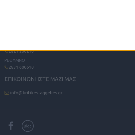
ΤΗΛΕΦΩΝΙΚΟ ΚΕΝΤΡΟ
ΗΡΑΚΛΕΙΟ - ΛΑΣΙΘΙ
2810 342474
ΧΑΝΙΑ
2821 200210
ΡΕΘΥΜΝΟ
2831 600610
ΕΠΙΚΟΙΝΩΝΗΣΤΕ ΜΑΖΙ ΜΑΣ
info@kritikes-aggelies.gr
Blog