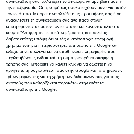
συγκατάθεσή σας, αλλά έχετε το δικαίωμα να αρνηθείτε αυτήν
την επεξεργασία. Οι προτιμήσεις σαςθα ισχύουν μόνο για αυτόν
συλλεκτικές, καινούργιες, στην ζελατίνα τους,σε άριστη
τον ιστότοπο. Μπορείτε να αλλάξετε τις προτιμήσεις σας ή να
κατάσταση για pc, υψηλής ποιότητας. Τιμή μόνο 16 ευρώ
ανακαλέσετε τη συγκατάθεσή σας ανά πάσα στιγμή
...
επιστρέφοντας σε αυτόν τον ιστότοπο και κάνοντας κλικ στο
κουμπί "Απορρήτου" στο κάτω μέρος της ιστοσελίδας.
Τρίτη, 04 Αύγ 2026
Λάβετε επίσης υπόψη ότι αυτός ο ιστότοπος/η εφαρμογή
χρησιμοποιεί μία ή περισσότερες υπηρεσίες της Google και
ενδέχεται να συλλέγει και να αποθηκεύει πληροφορίες που
περιλαμβάνουν, ενδεικτικά, τη συμπεριφορά επίσκεψης ή
χρήσης σας. Μπορείτε να κάνετε κλικ για να δώσετε ή να
αρνηθείτε τη συγκατάθεσή σας στην Google και τις σημάνσεις
τρίτων μερών της για τη χρήση των δεδομένων σας για τους
σκοπούς που καθορίζονται παρακάτω στην ενότητα
συγκατάθεσης της Google.