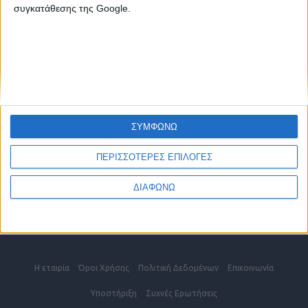
2810 342474
συγκατάθεσης της Google.
ΧΑΝΙΑ
2821 200210
ΡΕΘΥΜΝΟ
2831 600610
ΕΠΙΚΟΙΝΩΝΗΣΤΕ ΜΑΖΙ ΜΑΣ
ΣΥΜΦΩΝΩ
info@kritikes-aggelies.gr
ΠΕΡΙΣΣΟΤΕΡΕΣ ΕΠΙΛΟΓΕΣ
ΔΙΑΦΩΝΩ
Blog
Η εταιρία
Όροι Xρήσης
Πολιτική Δεδομένων
Επικοινωνία
Υποστήριξη
Συχνές Eρωτήσεις