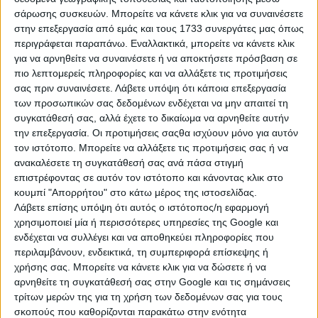
σάρωσης συσκευών. Μπορείτε να κάνετε κλικ για να συναινέσετε
στην επεξεργασία από εμάς και τους 1733 συνεργάτες μας όπως
περιγράφεται παραπάνω. Εναλλακτικά, μπορείτε να κάνετε κλικ
για να αρνηθείτε να συναινέσετε ή να αποκτήσετε πρόσβαση σε
πιο λεπτομερείς πληροφορίες και να αλλάξετε τις προτιμήσεις
σας πριν συναινέσετε.
Λάβετε υπόψη ότι κάποια επεξεργασία
των προσωπικών σας δεδομένων ενδέχεται να μην απαιτεί τη
συγκατάθεσή σας, αλλά έχετε το δικαίωμα να αρνηθείτε αυτήν
την επεξεργασία. Οι προτιμήσεις σαςθα ισχύουν μόνο για αυτόν
τον ιστότοπο. Μπορείτε να αλλάξετε τις προτιμήσεις σας ή να
ανακαλέσετε τη συγκατάθεσή σας ανά πάσα στιγμή
επιστρέφοντας σε αυτόν τον ιστότοπο και κάνοντας κλικ στο
Η μόνη παγκρήτια εφημερίδα δωρεάν αγγελιών, από το 1995!
κουμπί "Απορρήτου" στο κάτω μέρος της ιστοσελίδας.
Κυκλοφορεί κάθε Δευτέρα στα περίπτερα όλης της Κρήτης.
Λάβετε επίσης υπόψη ότι αυτός ο ιστότοπος/η εφαρμογή
χρησιμοποιεί μία ή περισσότερες υπηρεσίες της Google και
ενδέχεται να συλλέγει και να αποθηκεύει πληροφορίες που
περιλαμβάνουν, ενδεικτικά, τη συμπεριφορά επίσκεψης ή
χρήσης σας. Μπορείτε να κάνετε κλικ για να δώσετε ή να
ΤΗΛΕΦΩΝΙΚΟ ΚΕΝΤΡΟ
αρνηθείτε τη συγκατάθεσή σας στην Google και τις σημάνσεις
τρίτων μερών της για τη χρήση των δεδομένων σας για τους
ΗΡΑΚΛΕΙΟ - ΛΑΣΙΘΙ
σκοπούς που καθορίζονται παρακάτω στην ενότητα