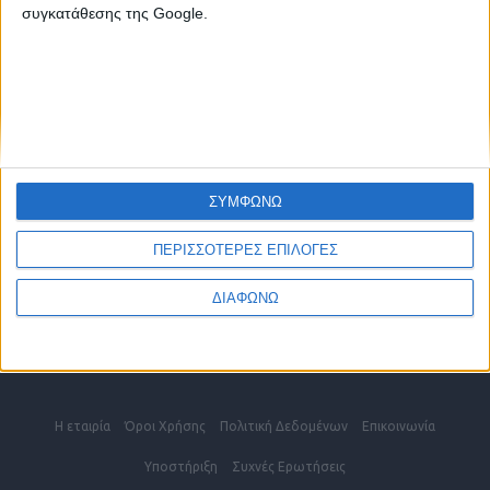
2810 342474
συγκατάθεσης της Google.
ΧΑΝΙΑ
2821 200210
ΡΕΘΥΜΝΟ
2831 600610
ΕΠΙΚΟΙΝΩΝΗΣΤΕ ΜΑΖΙ ΜΑΣ
ΣΥΜΦΩΝΩ
info@kritikes-aggelies.gr
ΠΕΡΙΣΣΟΤΕΡΕΣ ΕΠΙΛΟΓΕΣ
ΔΙΑΦΩΝΩ
Blog
Η εταιρία
Όροι Xρήσης
Πολιτική Δεδομένων
Επικοινωνία
Υποστήριξη
Συχνές Eρωτήσεις