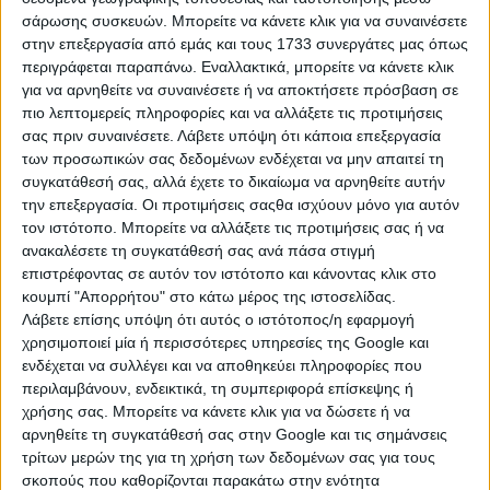
σάρωσης συσκευών. Μπορείτε να κάνετε κλικ για να συναινέσετε
στην επεξεργασία από εμάς και τους 1733 συνεργάτες μας όπως
περιγράφεται παραπάνω. Εναλλακτικά, μπορείτε να κάνετε κλικ
για να αρνηθείτε να συναινέσετε ή να αποκτήσετε πρόσβαση σε
πιο λεπτομερείς πληροφορίες και να αλλάξετε τις προτιμήσεις
σας πριν συναινέσετε.
Λάβετε υπόψη ότι κάποια επεξεργασία
των προσωπικών σας δεδομένων ενδέχεται να μην απαιτεί τη
συγκατάθεσή σας, αλλά έχετε το δικαίωμα να αρνηθείτε αυτήν
την επεξεργασία. Οι προτιμήσεις σαςθα ισχύουν μόνο για αυτόν
τον ιστότοπο. Μπορείτε να αλλάξετε τις προτιμήσεις σας ή να
ανακαλέσετε τη συγκατάθεσή σας ανά πάσα στιγμή
επιστρέφοντας σε αυτόν τον ιστότοπο και κάνοντας κλικ στο
Η μόνη παγκρήτια εφημερίδα δωρεάν αγγελιών, από το 1995!
κουμπί "Απορρήτου" στο κάτω μέρος της ιστοσελίδας.
Κυκλοφορεί κάθε Δευτέρα στα περίπτερα όλης της Κρήτης.
Λάβετε επίσης υπόψη ότι αυτός ο ιστότοπος/η εφαρμογή
χρησιμοποιεί μία ή περισσότερες υπηρεσίες της Google και
ενδέχεται να συλλέγει και να αποθηκεύει πληροφορίες που
περιλαμβάνουν, ενδεικτικά, τη συμπεριφορά επίσκεψης ή
χρήσης σας. Μπορείτε να κάνετε κλικ για να δώσετε ή να
ΤΗΛΕΦΩΝΙΚΟ ΚΕΝΤΡΟ
αρνηθείτε τη συγκατάθεσή σας στην Google και τις σημάνσεις
τρίτων μερών της για τη χρήση των δεδομένων σας για τους
ΗΡΑΚΛΕΙΟ - ΛΑΣΙΘΙ
σκοπούς που καθορίζονται παρακάτω στην ενότητα